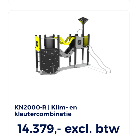
KN2000-R | Klim- en
klautercombinatie
14.379
,- excl. btw