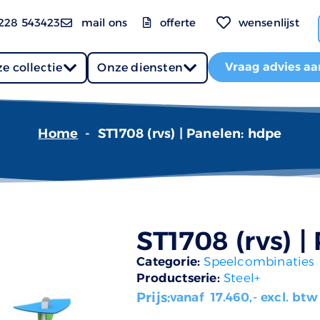
228 543423
mail ons
offerte
wensenlijst
Vraag advies aa
e collectie
Onze diensten
Home
-
ST1708 (rvs) | Panelen: hdpe
ST1708 (rvs) |
Categorie:
Speelcombinaties
Productserie:
Steel+
Prijs:
vanaf
17.460
,- excl. btw