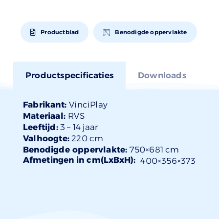
Productblad
Benodigde oppervlakte
Productspecificaties
Downloads
Fabrikant:
VinciPlay
Materiaal:
RVS
Leeftijd:
3 –
14 jaar
Valhoogte:
220 cm
Benodigde oppervlakte:
750×681 cm
Afmetingen in cm(LxBxH):
400×
356
×373