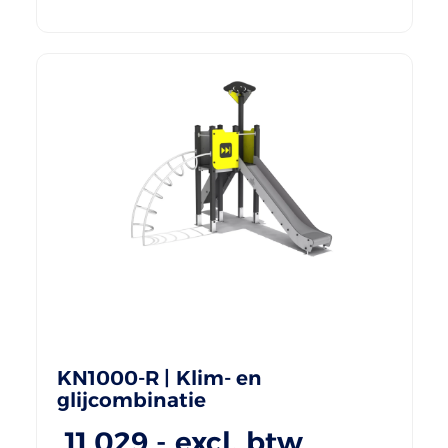
KN1000-R | Klim- en
glijcombinatie
11.029
,- excl. btw