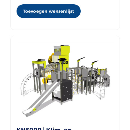
Toevoegen wensenlijst
KN6000 | Klim- en