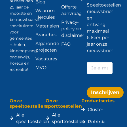
al meer dan
Blog
Speeltoestellen
Offerte
25 jaar de
Waarom
nieuwsbrief
mooiste en
aanvraag
Hercules
en
betrouwbaarste
Privacy-
ontvang
speelruimte
Materialen
policy en
maximaal
voor
Branches
disclaimer
6 keer per
gemeentes,
Afgeronde
FAQ
jaar onze
scholen,
projecten
nieuwsbrief
kinderopvang,
onderwijs,
Vacatures
horeca en
MVO
recreatie!
Inschrijven
Onze
Onze
Productseries
Alternative:
speeltoestellen
sporttoestellen
Cluster
Alle
Alle
speeltoestellen
sporttoestellen
Robinia