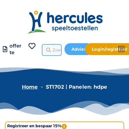
offer
Advies
Login/registreer
te
Home
-
ST1702 | Panelen: hdpe
Registreer en bespaar 15%