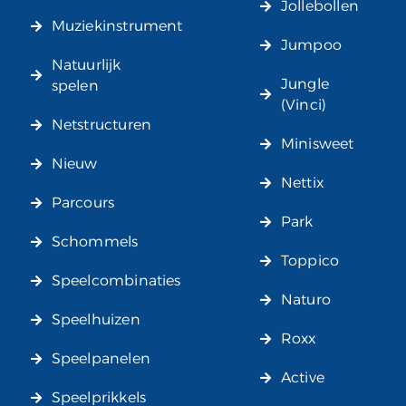
Jollebollen
Muziekinstrument
Jumpoo
Natuurlijk
Jungle
spelen
(Vinci)
Netstructuren
Minisweet
Nieuw
Nettix
Parcours
Park
Schommels
Toppico
Speelcombinaties
Naturo
Speelhuizen
Roxx
Speelpanelen
Active
Speelprikkels