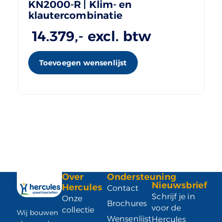
KN2000-R | Klim- en
klautercombinatie
14.379
,- excl. btw
Toevoegen wensenlijst
Over
Ondersteuning
Nieuwsbrief
Hercules
Contact
Schrijf je in
Onze
Brochures
voor de
collectie
Wij bouwen
Wensenlijst
Hercules