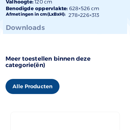
Valhoogte:
120 cm
Benodigde oppervlakte:
628×526 cm
Afmetingen in cm(LxBxH):
278×
226
×313
Downloads
Meer toestellen binnen deze
categorie(ën)
Alle Producten