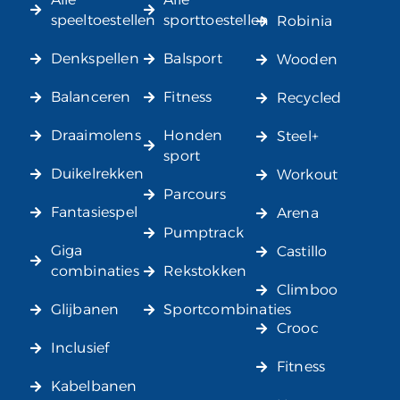
speeltoestellen
sporttoestellen
Robinia
Denkspellen
Balsport
Wooden
Balanceren
Fitness
Recycled
Draaimolens
Honden
Steel+
sport
Duikelrekken
Workout
Parcours
Fantasiespel
Arena
Pumptrack
Giga
Castillo
combinaties
Rekstokken
Climboo
Glijbanen
Sportcombinaties
Crooc
Inclusief
Fitness
Kabelbanen