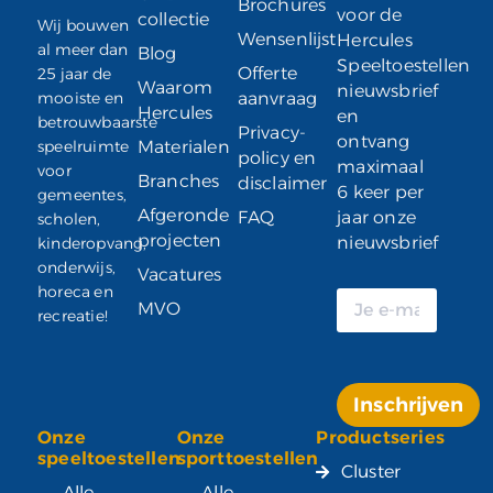
Brochures
voor de
collectie
Wij bouwen
Wensenlijst
Hercules
al meer dan
Blog
Speeltoestellen
Offerte
25 jaar de
Waarom
nieuwsbrief
mooiste en
aanvraag
Hercules
en
betrouwbaarste
Privacy-
ontvang
speelruimte
Materialen
policy en
maximaal
voor
Branches
disclaimer
6 keer per
gemeentes,
Afgeronde
FAQ
jaar onze
scholen,
projecten
nieuwsbrief
kinderopvang,
onderwijs,
Vacatures
horeca en
MVO
recreatie!
Inschrijven
Onze
Onze
Productseries
Alternative:
speeltoestellen
sporttoestellen
Cluster
Alle
Alle