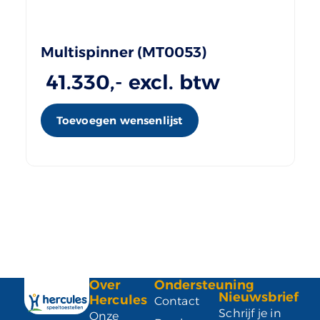
Multispinner (MT0053)
41.330
,- excl. btw
Toevoegen wensenlijst
Over
Ondersteuning
Nieuwsbrief
Hercules
Contact
Schrijf je in
Onze