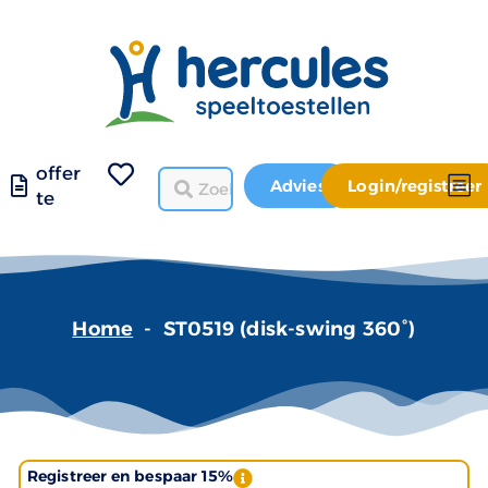
offer
Advies
Login/registreer
te
Home
-
ST0519 (disk-swing 360°)
Registreer en bespaar 15%