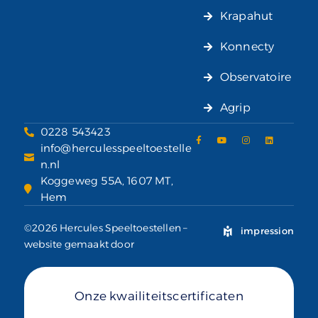
Krapahut
Konnecty
Observatoire
Agrip
0228 543423
info@herculesspeeltoestelle
n.nl
Koggeweg 55A, 1607 MT,
Hem
©2026 Hercules Speeltoestellen –
impression
website gemaakt door
Onze kwailiteitscertificaten