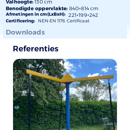
Valhoogte:
130 cm
Benodigde oppervlakte:
840×814 cm
Afmetingen in cm(LxBxH):
221×
199
×242
Certificering:
NEN-EN 1176 Certificaat
Downloads
Referenties