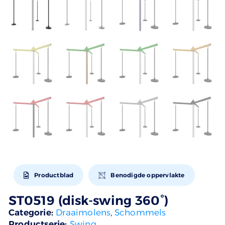
Productblad
Benodigde oppervlakte
ST0519 (disk-swing 360°)
Categorie:
Draaimolens
,
Schommels
Productserie:
Swing