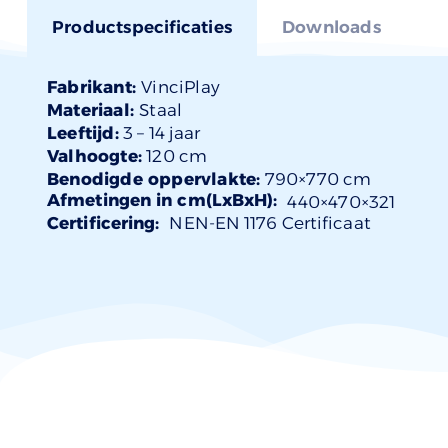
Productspecificaties
Downloads
Fabrikant:
VinciPlay
Materiaal:
Staal
Leeftijd:
3 –
14 jaar
Valhoogte:
120 cm
Benodigde oppervlakte:
790×770 cm
Afmetingen in cm(LxBxH):
440×
470
×321
Certificering:
NEN-EN 1176 Certificaat