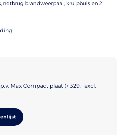
, netbrug brandweerpaal, kruipbuis en 2
uding
d
i.p.v. Max Compact plaat
(+
329
Alternative:
nlijst