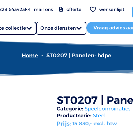
228 543423
mail ons
offerte
wensenlijst
Vraag advies aa
e collectie
Onze diensten
Home
-
ST0207 | Panelen: hdpe
ST0207 | Pane
Categorie:
Speelcombinaties
Productserie:
Steel
Prijs:
15.830
,- excl. btw