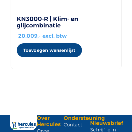
KN3000-R | Klim- en
glijcombinatie
20.009
,- excl. btw
Toevoegen wensenlijst
Over
Ondersteuning
Nieuwsbrief
Hercules
Contact
Schrijf je in
Onze