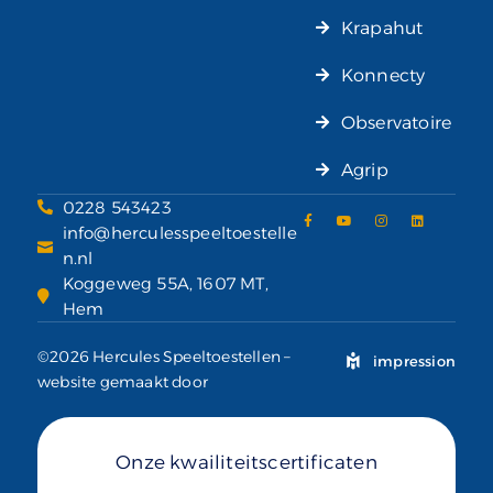
Krapahut
Konnecty
Observatoire
Agrip
0228 543423
info@herculesspeeltoestelle
n.nl
Koggeweg 55A, 1607 MT,
Hem
©2026 Hercules Speeltoestellen –
impression
website gemaakt door
Onze kwailiteitscertificaten