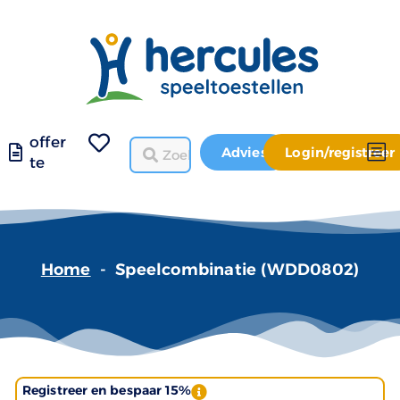
offer
Advies
Login/registreer
te
Home
-
Speelcombinatie (WDD0802)
Registreer en bespaar 15%