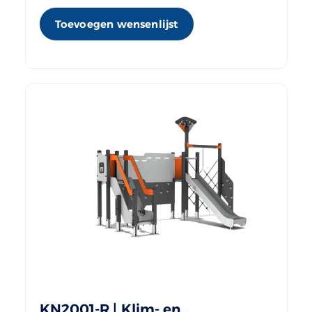
Toevoegen wensenlijst
KN2001-R | Klim- en