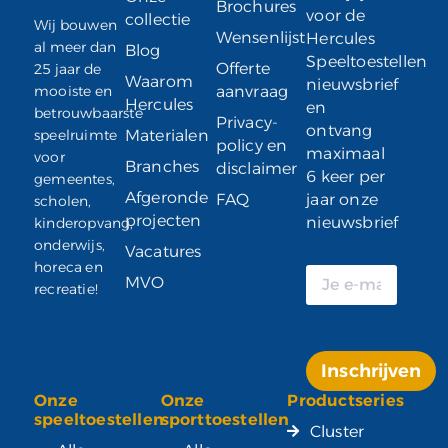
Brochures
voor de
collectie
Wij bouwen
Wensenlijst
Hercules
al meer dan
Blog
Speeltoestellen
Offerte
25 jaar de
Waarom
nieuwsbrief
mooiste en
aanvraag
Hercules
en
betrouwbaarste
Privacy-
ontvang
speelruimte
Materialen
policy en
maximaal
voor
Branches
disclaimer
6 keer per
gemeentes,
Afgeronde
FAQ
jaar onze
scholen,
projecten
nieuwsbrief
kinderopvang,
onderwijs,
Vacatures
horeca en
MVO
recreatie!
Inschrijven
Onze
Onze
Productseries
Alternative:
speeltoestellen
sporttoestellen
Cluster