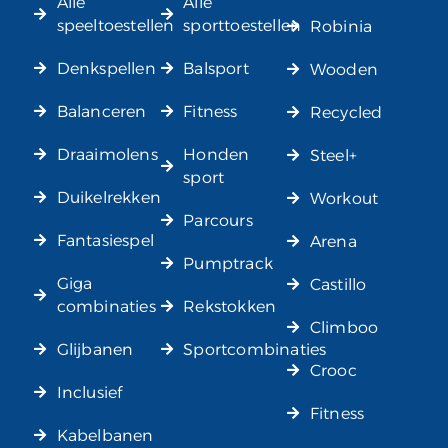
Alle
Alle
speeltoestellen
sporttoestellen
Robinia
Denkspellen
Balsport
Wooden
Balanceren
Fitness
Recycled
Draaimolens
Honden
Steel+
sport
Duikelrekken
Workout
Parcours
Fantasiespel
Arena
Pumptrack
Giga
Castillo
combinaties
Rekstokken
Climboo
Glijbanen
Sportcombinaties
Crooc
Inclusief
Fitness
Kabelbanen