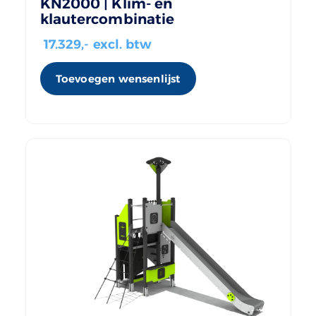
KN2000 | Klim- en
klautercombinatie
17.329
,- excl. btw
Toevoegen wensenlijst