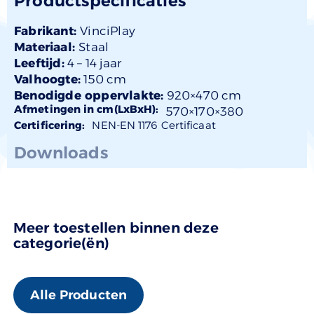
Productspecificaties
Fabrikant:
VinciPlay
Materiaal:
Staal
Leeftijd:
4 –
14 jaar
Valhoogte:
150 cm
Benodigde oppervlakte:
920×470 cm
Afmetingen in cm(LxBxH):
570×
170
×380
Certificering:
NEN-EN 1176 Certificaat
Downloads
Meer toestellen binnen deze
categorie(ën)
Alle Producten