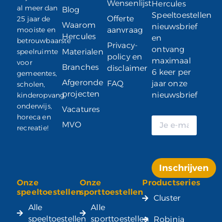
Wensenlijst
Hercules
al meer dan
Blog
Speeltoestellen
Offerte
25 jaar de
Waarom
nieuwsbrief
mooiste en
aanvraag
Hercules
en
betrouwbaarste
Privacy-
ontvang
speelruimte
Materialen
policy en
maximaal
voor
Branches
disclaimer
6 keer per
gemeentes,
Afgeronde
FAQ
jaar onze
scholen,
projecten
nieuwsbrief
kinderopvang,
onderwijs,
Vacatures
horeca en
MVO
recreatie!
Inschrijven
Onze
Onze
Productseries
Alternative:
speeltoestellen
sporttoestellen
Cluster
Alle
Alle
speeltoestellen
sporttoestellen
Robinia