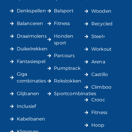
Denkspellen
Balsport
Wooden
Balanceren
Fitness
Recycled
Draaimolens
Honden
Steel+
sport
Duikelrekken
Workout
Parcours
Fantasiespel
Arena
Pumptrack
Giga
Castillo
combinaties
Rekstokken
Climboo
Glijbanen
Sportcombinaties
Crooc
Inclusief
Fitness
Kabelbanen
Hoop
Klimmen