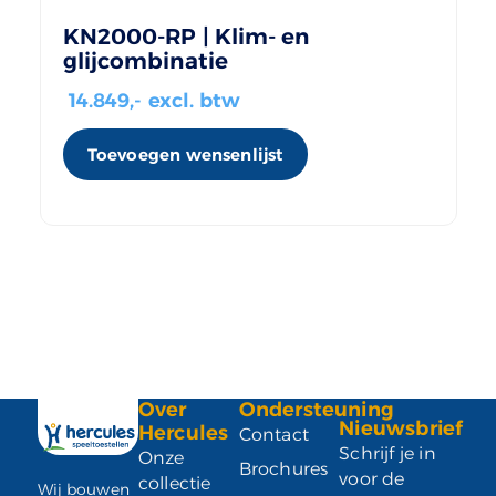
KN2000-RP | Klim- en
glijcombinatie
14.849
,- excl. btw
Toevoegen wensenlijst
Over
Ondersteuning
Nieuwsbrief
Hercules
Contact
Schrijf je in
Onze
Brochures
voor de
collectie
Wij bouwen