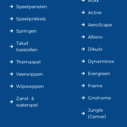
Roxx
Speelpanelen
Active
Speelprikkels
AeroScape
Springen
Albero
Talud
Dikulo
toestellen
Dynaminox
Themaspel
Evergreen
Veerwippen
Frame
Wipwappen
Gnohome
Zand- &
waterspel
Jungle
(Cemer)