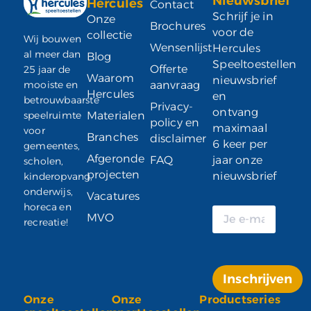
Nieuwsbrief
Hercules
Contact
Schrijf je in
Onze
Brochures
voor de
collectie
Wij bouwen
Wensenlijst
Hercules
al meer dan
Blog
Speeltoestellen
Offerte
25 jaar de
Waarom
nieuwsbrief
mooiste en
aanvraag
Hercules
en
betrouwbaarste
Privacy-
ontvang
speelruimte
Materialen
policy en
maximaal
voor
Branches
disclaimer
6 keer per
gemeentes,
Afgeronde
FAQ
jaar onze
scholen,
projecten
nieuwsbrief
kinderopvang,
onderwijs,
Vacatures
horeca en
MVO
recreatie!
Inschrijven
Onze
Onze
Productseries
Alternative: