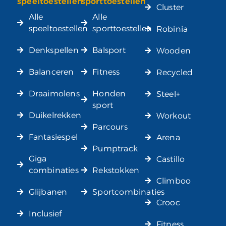
speeltoestellen
sporttoestellen
Cluster
Alle
Alle
speeltoestellen
sporttoestellen
Robinia
Denkspellen
Balsport
Wooden
Balanceren
Fitness
Recycled
Draaimolens
Honden
Steel+
sport
Duikelrekken
Workout
Parcours
Fantasiespel
Arena
Pumptrack
Giga
Castillo
combinaties
Rekstokken
Climboo
Glijbanen
Sportcombinaties
Crooc
Inclusief
Fitness