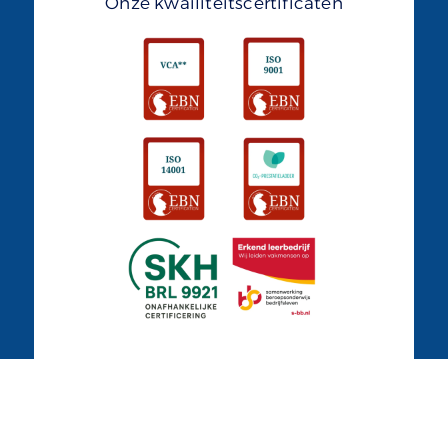
Onze kwailiteitscertificaten