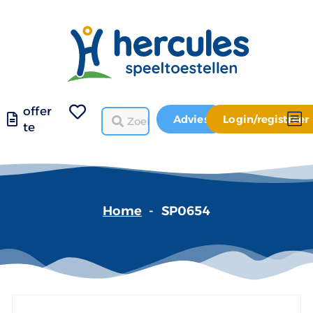
offer
Advies
Login/registreer
te
Home
-
SP0654