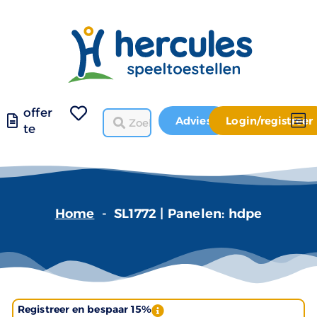
offer
Advies
Login/registreer
te
Home
-
SL1772 | Panelen: hdpe
Registreer en bespaar 15%