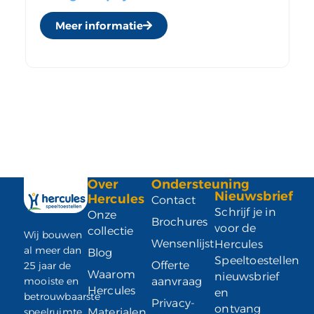
Meer informatie
Over
Ondersteuning
Nieuwsbrief
Hercules
Contact
Schrijf je in
Onze
Brochures
voor de
collectie
Wij bouwen
Wensenlijst
Hercules
al meer dan
Blog
Speeltoestellen
Offerte
25 jaar de
Waarom
nieuwsbrief
mooiste en
aanvraag
Hercules
en
betrouwbaarste
Privacy-
ontvang
speelruimte
Materialen