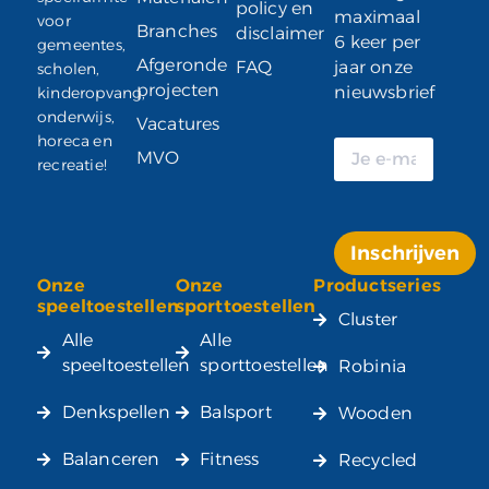
policy en
maximaal
voor
Branches
disclaimer
6 keer per
gemeentes,
Afgeronde
FAQ
jaar onze
scholen,
projecten
nieuwsbrief
kinderopvang,
onderwijs,
Vacatures
horeca en
MVO
recreatie!
Inschrijven
Onze
Onze
Productseries
Alternative:
speeltoestellen
sporttoestellen
Cluster
Alle
Alle
speeltoestellen
sporttoestellen
Robinia
Denkspellen
Balsport
Wooden
Balanceren
Fitness
Recycled