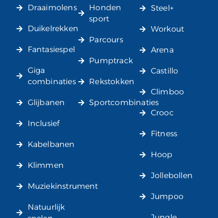
Draaimolens
Honden
Steel+
sport
Duikelrekken
Workout
Parcours
Fantasiespel
Arena
Pumptrack
Giga
Castillo
combinaties
Rekstokken
Climboo
Glijbanen
Sportcombinaties
Crooc
Inclusief
Fitness
Kabelbanen
Hoop
Klimmen
Jollebollen
Muziekinstrument
Jumpoo
Natuurlijk
Jungle