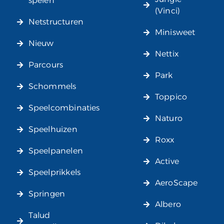
spelen
(Vinci)
Netstructuren
Minisweet
Nieuw
Nettix
Parcours
Park
Schommels
Toppico
Speelcombinaties
Naturo
Speelhuizen
Roxx
Speelpanelen
Active
Speelprikkels
AeroScape
Springen
Albero
Talud