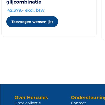
glijcombinatie
42.379
,- excl. btw
Toevoegen wensenlijst
Over Hercules
Ondersteunin
Onze collectie
Contact