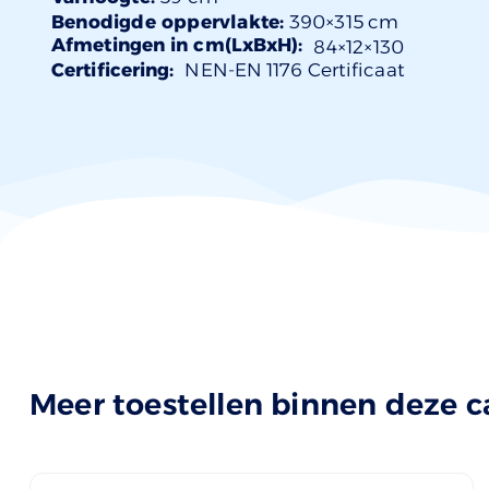
Benodigde oppervlakte:
390×315 cm
Afmetingen in cm(LxBxH):
84×
12
×130
Certificering:
NEN-EN 1176 Certificaat
Meer toestellen binnen deze c