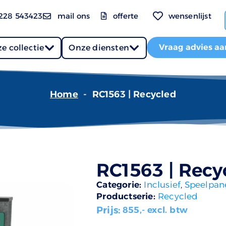
228 543423
mail ons
offerte
wensenlijst
Vraag advies aa
e collectie
Onze diensten
Home
-
RC1563 | Recycled
RC1563 | Recy
Categorie:
Inclusief
,
Speelpan
Productserie:
Recycled
Prijs:
855
,- excl. btw