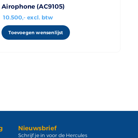
Airophone (AC9105)
10.500
,- excl. btw
Toevoegen wensenlijst
g
Nieuwsbrief
Schrijf je in voor de Hercules