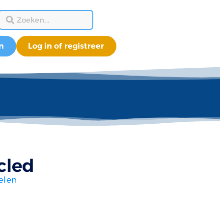
n
Log in of registreer
cled
elen