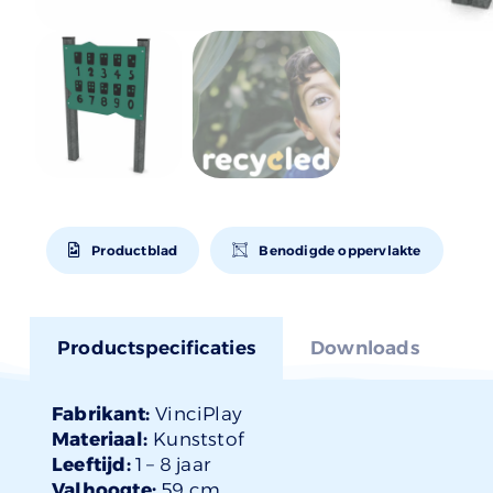
Productblad
Benodigde oppervlakte
Productspecificaties
Downloads
Fabrikant:
VinciPlay
Materiaal:
Kunststof
Leeftijd:
1 –
8 jaar
Valhoogte:
59 cm