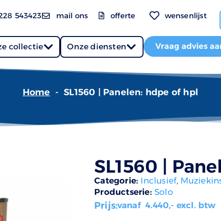
228 543423
mail ons
offerte
wensenlijst
Vraag advies aa
e collectie
Onze diensten
Home
-
SL1560 | Panelen: hdpe of hpl
SL1560 | Pane
Categorie:
Inclusief
,
Muziekin
Productserie:
Solo
Prijs:
vanaf
4.440
,- excl. btw