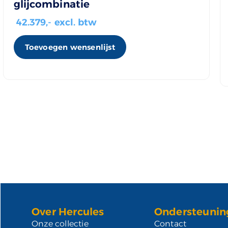
glijcombinatie
42.379
,- excl. btw
Toevoegen wensenlijst
Over Hercules
Ondersteunin
Onze collectie
Contact