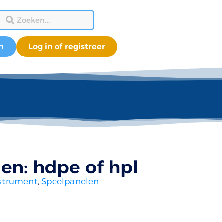
n
Log in of registreer
len: hdpe of hpl
strument
,
Speelpanelen