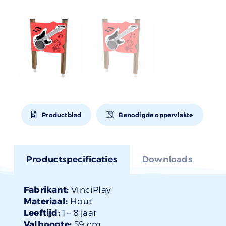
Productblad
Benodigde oppervlakte
Productspecificaties
Downloads
Fabrikant:
VinciPlay
Materiaal:
Hout
Leeftijd:
1 –
8 jaar
Valhoogte:
59 cm