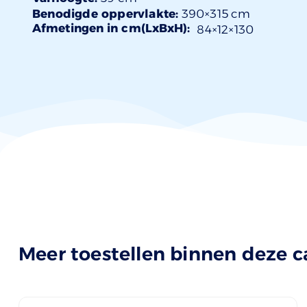
Benodigde oppervlakte:
390×315 cm
Afmetingen in cm(LxBxH):
84×
12
×130
Meer toestellen binnen deze c