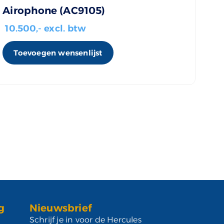
Airophone (AC9105)
10.500
,- excl. btw
Toevoegen wensenlijst
g
Nieuwsbrief
Schrijf je in voor de Hercules