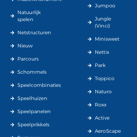
Jumpoo
Natuurlijk
Jungle
spelen
(Vinci)
Netstructuren
Minisweet
Nieuw
Nettix
Parcours
Park
Schommels
Toppico
Speelcombinaties
Naturo
Speelhuizen
Roxx
Speelpanelen
Active
Speelprikkels
AeroScape