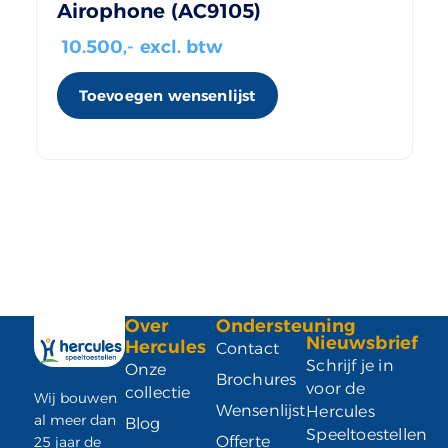
Airophone (AC9105)
10.500
,- excl. btw
Toevoegen wensenlijst
Over
Ondersteuning
Nieuwsbrief
Hercules
Contact
Schrijf je in
Onze
Brochures
voor de
collectie
Wij bouwen
Wensenlijst
Hercules
al meer dan
Blog
Speeltoestellen
Offerte
25 jaar de