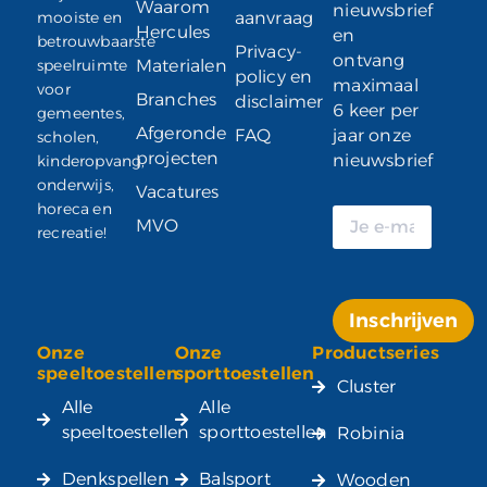
Waarom
nieuwsbrief
mooiste en
aanvraag
Hercules
en
betrouwbaarste
Privacy-
ontvang
speelruimte
Materialen
policy en
maximaal
voor
Branches
disclaimer
6 keer per
gemeentes,
Afgeronde
FAQ
jaar onze
scholen,
projecten
nieuwsbrief
kinderopvang,
onderwijs,
Vacatures
horeca en
MVO
recreatie!
Inschrijven
Onze
Onze
Productseries
Alternative:
speeltoestellen
sporttoestellen
Cluster
Alle
Alle
speeltoestellen
sporttoestellen
Robinia
Denkspellen
Balsport
Wooden