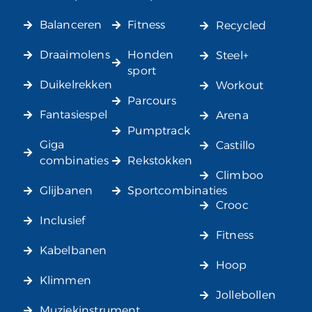
Balanceren
Fitness
Recycled
Draaimolens
Honden
Steel+
sport
Duikelrekken
Workout
Parcours
Fantasiespel
Arena
Pumptrack
Giga
Castillo
combinaties
Rekstokken
Climboo
Glijbanen
Sportcombinaties
Crooc
Inclusief
Fitness
Kabelbanen
Hoop
Klimmen
Jollebollen
Muziekinstrument