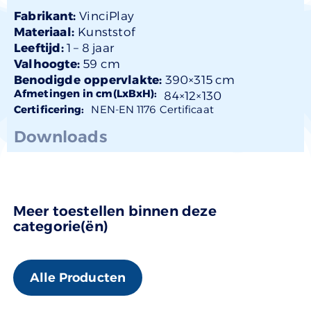
Fabrikant:
VinciPlay
Materiaal:
Kunststof
Leeftijd:
1 –
8 jaar
Valhoogte:
59 cm
Benodigde oppervlakte:
390×315 cm
Afmetingen in cm(LxBxH):
84×
12
×130
Certificering:
NEN-EN 1176 Certificaat
Downloads
Meer toestellen binnen deze
categorie(ën)
Alle Producten