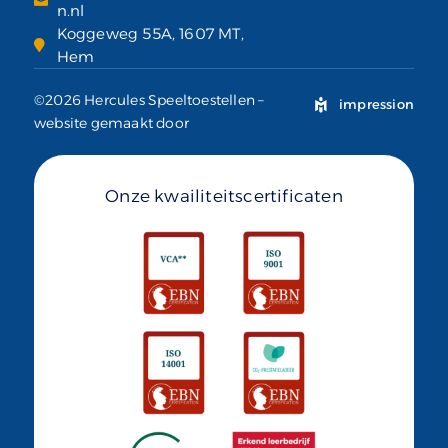
n.nl
Koggeweg 55A, 1607 MT,
Hem
©2026 Hercules Speeltoestellen –
impression
website gemaakt door
Onze kwailiteitscertificaten