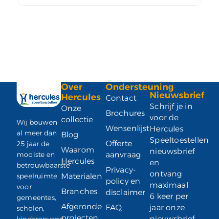
Over
Ondersteuning
Nieuwsbrief
Hercules
Contact
Schrijf je in
Onze
Brochures
voor de
collectie
Wij bouwen
Wensenlijst
Hercules
al meer dan
Blog
Speeltoestellen
Offerte
25 jaar de
Waarom
nieuwsbrief
mooiste en
aanvraag
Hercules
en
betrouwbaarste
Privacy-
ontvang
speelruimte
Materialen
policy en
maximaal
voor
Branches
disclaimer
6 keer per
gemeentes,
Afgeronde
FAQ
jaar onze
scholen,
projecten
nieuwsbrief
kinderopvang,