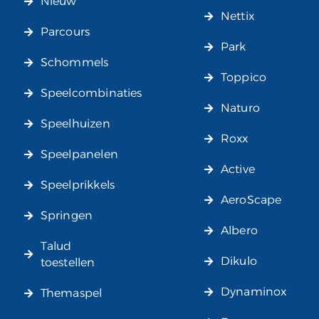
Nieuw
Nettix
Parcours
Park
Schommels
Toppico
Speelcombinaties
Naturo
Speelhuizen
Roxx
Speelpanelen
Active
Speelprikkels
AeroScape
Springen
Albero
Talud
Dikulo
toestellen
Dynaminox
Themaspel