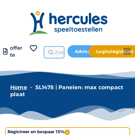
offer
Advies
Login/registreer
te
Home
-
SL1478 | Panelen: max compact
plaat
Registreer en bespaar 15%