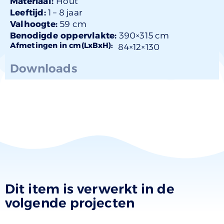
Materiaal:
Hout
Leeftijd:
1 –
8 jaar
Valhoogte:
59 cm
Benodigde oppervlakte:
390×315 cm
Afmetingen in cm(LxBxH):
84×
12
×130
Downloads
Dit item is verwerkt in de
volgende projecten