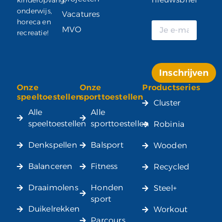
onderwijs,
Vacatures
horeca en
MVO
recreatie!
Inschrijven
Onze
Onze
Productseries
Alternative:
speeltoestellen
sporttoestellen
Cluster
Alle
Alle
speeltoestellen
sporttoestellen
Robinia
Denkspellen
Balsport
Wooden
Balanceren
Fitness
Recycled
Draaimolens
Honden
Steel+
sport
Duikelrekken
Workout
Parcours