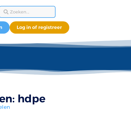
n
Log in of registreer
len: hdpe
elen