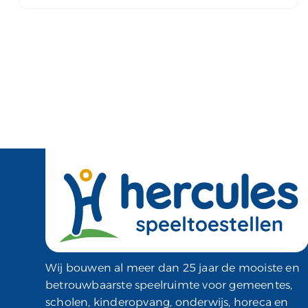
Wij bouwen al meer dan 25 jaar de mooiste en
betrouwbaarste speelruimte voor gemeentes,
scholen, kinderopvang, onderwijs, horeca en