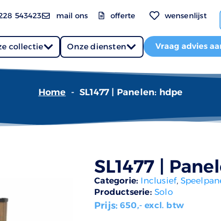
228 543423
mail ons
offerte
wensenlijst
Vraag advies aa
e collectie
Onze diensten
Home
-
SL1477 | Panelen: hdpe
SL1477 | Pane
Categorie:
Inclusief
,
Speelpan
Productserie:
Solo
Prijs:
650
,- excl. btw