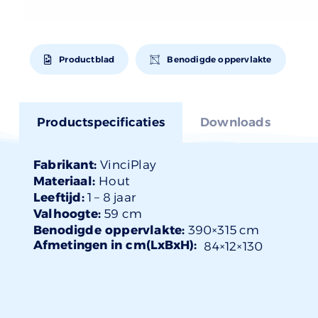
Productblad
Benodigde oppervlakte
Productspecificaties
Downloads
Fabrikant:
VinciPlay
Materiaal:
Hout
Leeftijd:
1 –
8 jaar
Valhoogte:
59 cm
Benodigde oppervlakte:
390×315 cm
Afmetingen in cm(LxBxH):
84×
12
×130