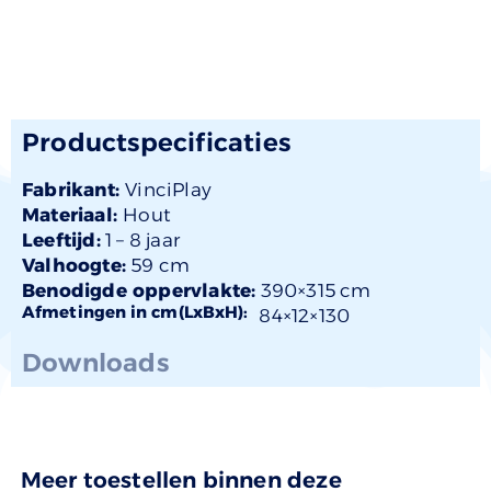
Productspecificaties
Fabrikant:
VinciPlay
Materiaal:
Hout
Leeftijd:
1 –
8 jaar
Valhoogte:
59 cm
Benodigde oppervlakte:
390×315 cm
Afmetingen in cm(LxBxH):
84×
12
×130
Downloads
Meer toestellen binnen deze