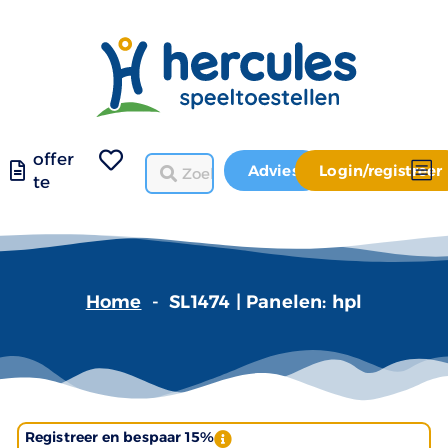
offer
Advies
Login/registreer
te
Home
-
SL1474 | Panelen: hpl
Registreer en bespaar 15%