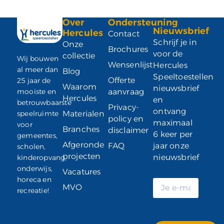
Over
Ondersteuning
Nieuwsbrief
Hercules
Contact
Schrijf je in
Onze
Brochures
voor de
collectie
Wij bouwen
Wensenlijst
Hercules
al meer dan
Blog
Speeltoestellen
Offerte
25 jaar de
Waarom
nieuwsbrief
mooiste en
aanvraag
Hercules
en
betrouwbaarste
Privacy-
ontvang
speelruimte
Materialen
policy en
maximaal
voor
Branches
disclaimer
6 keer per
gemeentes,
Afgeronde
FAQ
jaar onze
scholen,
projecten
nieuwsbrief
kinderopvang,
onderwijs,
Vacatures
horeca en
MVO
recreatie!