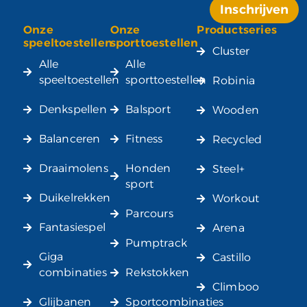
Inschrijven
Onze
Onze
Productseries
Alternative:
speeltoestellen
sporttoestellen
Cluster
Alle
Alle
speeltoestellen
sporttoestellen
Robinia
Denkspellen
Balsport
Wooden
Balanceren
Fitness
Recycled
Draaimolens
Honden
Steel+
sport
Duikelrekken
Workout
Parcours
Fantasiespel
Arena
Pumptrack
Giga
Castillo
combinaties
Rekstokken
Climboo
Glijbanen
Sportcombinaties