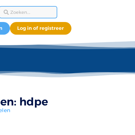
n
Log in of registreer
len: hdpe
elen