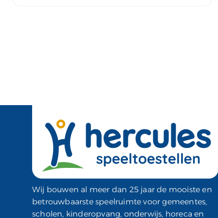
Wij bouwen al meer dan 25 jaar de mooiste en
betrouwbaarste speelruimte voor gemeentes,
scholen, kinderopvang, onderwijs, horeca en