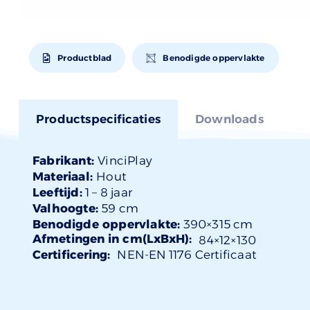
Productblad
Benodigde oppervlakte
Productspecificaties
Downloads
Fabrikant:
VinciPlay
Materiaal:
Hout
Leeftijd:
1 –
8 jaar
Valhoogte:
59 cm
Benodigde oppervlakte:
390×315 cm
Afmetingen in cm(LxBxH):
84×
12
×130
Certificering:
NEN-EN 1176 Certificaat