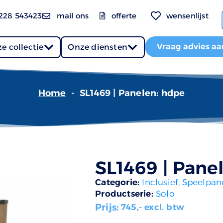
228 543423
mail ons
offerte
wensenlijst
Vraag advies aa
e collectie
Onze diensten
Home
-
SL1469 | Panelen: hdpe
SL1469 | Pane
Categorie:
Inclusief
,
Speelpan
Productserie:
Solo
Prijs:
745
,- excl. btw