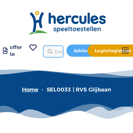
offer
Advies
Login/registreer
te
Home
-
SEL0033 | RVS Glijbaan