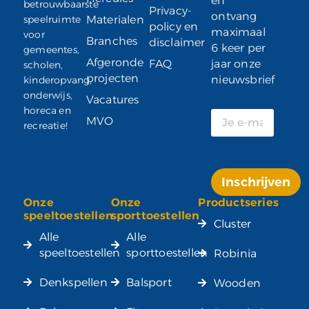
en
betrouwbaarste
Privacy-
ontvang
speelruimte
Materialen
policy en
maximaal
voor
Branches
disclaimer
6 keer per
gemeentes,
Afgeronde
FAQ
jaar onze
scholen,
projecten
nieuwsbrief
kinderopvang,
onderwijs,
Vacatures
horeca en
MVO
recreatie!
Inschrijven
Onze
Onze
Productseries
Alternative:
speeltoestellen
sporttoestellen
Cluster
Alle
Alle
speeltoestellen
sporttoestellen
Robinia
Denkspellen
Balsport
Wooden