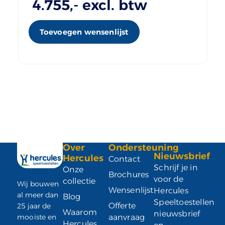
4.755
,- excl. btw
Toevoegen wensenlijst
Over
Ondersteuning
Nieuwsbrief
Hercules
Contact
Schrijf je in
Onze
Brochures
voor de
collectie
Wij bouwen
Wensenlijst
Hercules
al meer dan
Blog
Speeltoestellen
Offerte
25 jaar de
Waarom
nieuwsbrief
mooiste en
aanvraag
Hercules