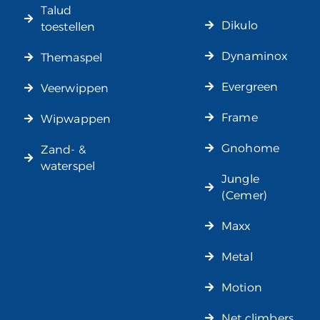
Talud
Dikulo
toestellen
Dynaminox
Themaspel
Evergreen
Veerwippen
Frame
Wipwappen
Gnohome
Zand- &
waterspel
Jungle
(Cemer)
Maxx
Metal
Motion
Net climbers