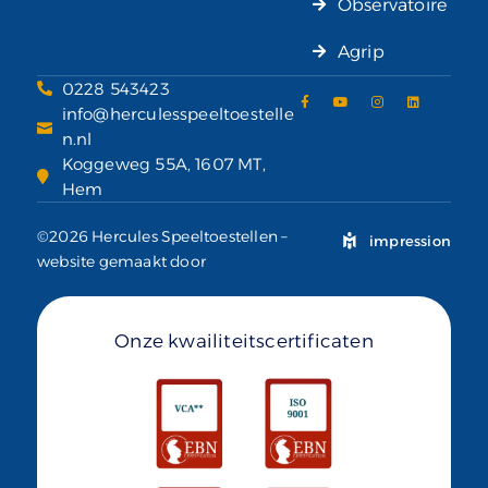
Observatoire
Agrip
0228 543423
info@herculesspeeltoestelle
n.nl
Koggeweg 55A, 1607 MT,
Hem
©2026 Hercules Speeltoestellen –
impression
website gemaakt door
Onze kwailiteitscertificaten