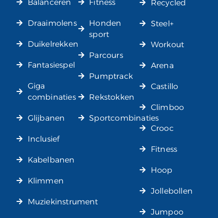
Balanceren
Fitness
Recycled
Draaimolens
Honden
Steel+
sport
Duikelrekken
Workout
Parcours
Fantasiespel
Arena
Pumptrack
Giga
Castillo
combinaties
Rekstokken
Climboo
Glijbanen
Sportcombinaties
Crooc
Inclusief
Fitness
Kabelbanen
Hoop
Klimmen
Jollebollen
Muziekinstrument
Jumpoo