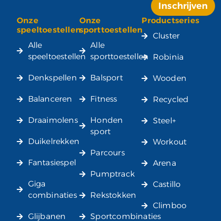
Inschrijven
Onze
Onze
Productseries
Alternative:
speeltoestellen
sporttoestellen
Cluster
Alle
Alle
speeltoestellen
sporttoestellen
Robinia
Denkspellen
Balsport
Wooden
Balanceren
Fitness
Recycled
Draaimolens
Honden
Steel+
sport
Duikelrekken
Workout
Parcours
Fantasiespel
Arena
Pumptrack
Giga
Castillo
combinaties
Rekstokken
Climboo
Glijbanen
Sportcombinaties