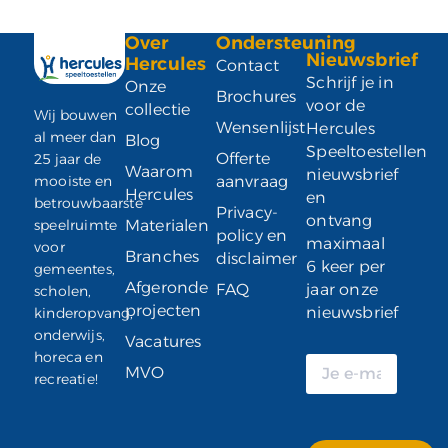
Over
Ondersteuning
Nieuwsbrief
Hercules
Contact
Schrijf je in
Onze
Brochures
voor de
collectie
Wij bouwen
Wensenlijst
Hercules
al meer dan
Blog
Speeltoestellen
Offerte
25 jaar de
Waarom
nieuwsbrief
mooiste en
aanvraag
Hercules
en
betrouwbaarste
Privacy-
ontvang
speelruimte
Materialen
policy en
maximaal
voor
Branches
disclaimer
6 keer per
gemeentes,
Afgeronde
FAQ
jaar onze
scholen,
projecten
nieuwsbrief
kinderopvang,
onderwijs,
Vacatures
horeca en
MVO
recreatie!