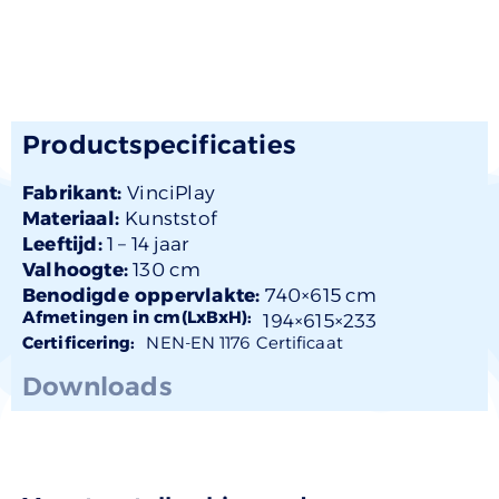
Productspecificaties
Fabrikant:
VinciPlay
Materiaal:
Kunststof
Leeftijd:
1 –
14 jaar
Valhoogte:
130 cm
Benodigde oppervlakte:
740×615 cm
Afmetingen in cm(LxBxH):
194×
615
×233
Certificering:
NEN-EN 1176 Certificaat
Downloads