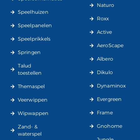
Naturo
Speelhuizen
Roxx
Speelpanelen
Active
Speelprikkels
AeroScape
Springen
Albero
Talud
Dikulo
toestellen
Dynaminox
Themaspel
Evergreen
Veerwippen
Frame
Wipwappen
Gnohome
Zand- &
waterspel
Jungle