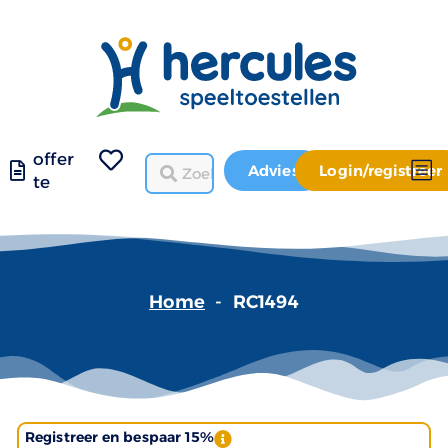
offer
Advies
Login/registreer
te
Home
-
RC1494
Registreer en bespaar 15%