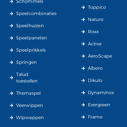
Schommels
Toppico
Speelcombinaties
Naturo
Speelhuizen
Roxx
Speelpanelen
Active
Speelprikkels
AeroScape
Springen
Albero
Talud
Dikulo
toestellen
Dynaminox
Themaspel
Evergreen
Veerwippen
Frame
Wipwappen