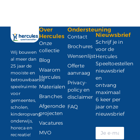
Over
Ondersteuning
Nieuwsbrief
Hercules
Contact
Schrijf je in
Onze
Brochures
voor de
collectie
Wij bouwen
Wensenlijst
Hercules
al meer dan
Blog
Speeltoestellen
Offerte
25 jaar de
Waarom
nieuwsbrief
mooiste en
aanvraag
Hercules
en
betrouwbaarste
Privacy-
ontvang
speelruimte
Materialen
policy en
maximaal
voor
Branches
disclaimer
6 keer per
gemeentes,
Afgeronde
FAQ
jaar onze
scholen,
projecten
nieuwsbrief
kinderopvang,
onderwijs,
Vacatures
horeca en
MVO
recreatie!