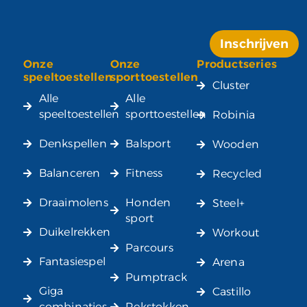
Inschrijven
Onze
Onze
Productseries
Alternative:
speeltoestellen
sporttoestellen
Cluster
Alle
Alle
speeltoestellen
sporttoestellen
Robinia
Denkspellen
Balsport
Wooden
Balanceren
Fitness
Recycled
Draaimolens
Honden
Steel+
sport
Duikelrekken
Workout
Parcours
Fantasiespel
Arena
Pumptrack
Giga
Castillo
combinaties
Rekstokken