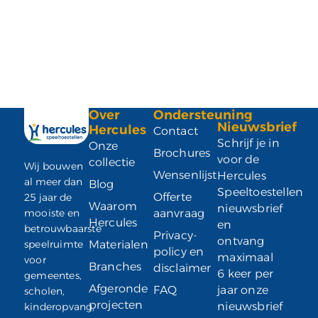
Over
Ondersteuning
Nieuwsbrief
Hercules
Contact
Schrijf je in
Onze
Brochures
voor de
collectie
Wij bouwen
Wensenlijst
Hercules
al meer dan
Blog
Speeltoestellen
Offerte
25 jaar de
Waarom
nieuwsbrief
mooiste en
aanvraag
Hercules
en
betrouwbaarste
Privacy-
ontvang
speelruimte
Materialen
policy en
maximaal
voor
Branches
disclaimer
6 keer per
gemeentes,
Afgeronde
FAQ
jaar onze
scholen,
projecten
nieuwsbrief
kinderopvang,