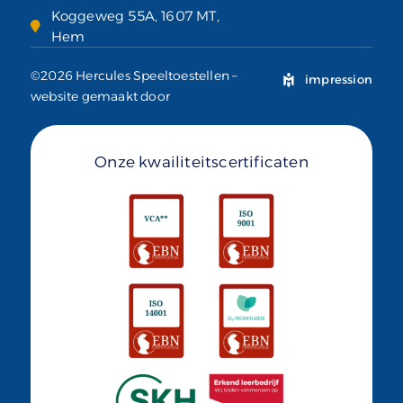
Koggeweg 55A, 1607 MT,
Hem
©2026 Hercules Speeltoestellen –
impression
website gemaakt door
Onze kwailiteitscertificaten