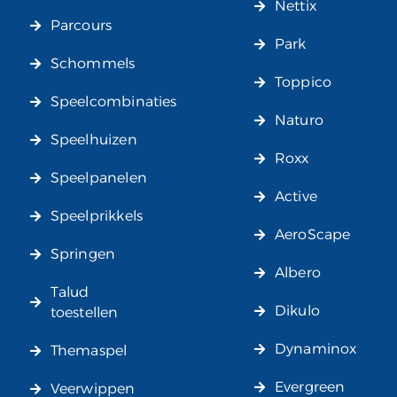
Nettix
Parcours
Park
Schommels
Toppico
Speelcombinaties
Naturo
Speelhuizen
Roxx
Speelpanelen
Active
Speelprikkels
AeroScape
Springen
Albero
Talud
Dikulo
toestellen
Dynaminox
Themaspel
Evergreen
Veerwippen