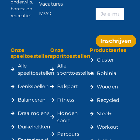
onderwijs,
Vacatures
horeca en
MVO
recreatie!
Inschrijven
Onze
Onze
Productseries
Alternative:
speeltoestellen
sporttoestellen
Cluster
Alle
Alle
speeltoestellen
sporttoestellen
Robinia
Denkspellen
Balsport
Wooden
Balanceren
Fitness
Recycled
Draaimolens
Honden
Steel+
sport
Duikelrekken
Workout
Parcours