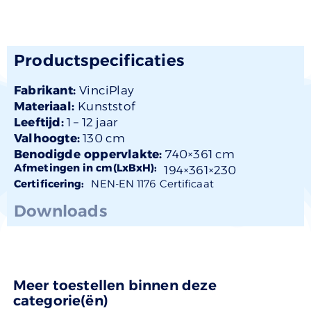
Productspecificaties
Fabrikant:
VinciPlay
Materiaal:
Kunststof
Leeftijd:
1 –
12 jaar
Valhoogte:
130 cm
Benodigde oppervlakte:
740×361 cm
Afmetingen in cm(LxBxH):
194×
361
×230
Certificering:
NEN-EN 1176 Certificaat
Downloads
Meer toestellen binnen deze
categorie(ën)