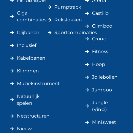
Fantasiespel
Arena
Pumptrack
Giga
Castillo
combinaties
Rekstokken
Climboo
Glijbanen
Sportcombinaties
Crooc
Inclusief
Fitness
Kabelbanen
Hoop
Klimmen
Jollebollen
Muziekinstrument
Jumpoo
Natuurlijk
Jungle
spelen
(Vinci)
Netstructuren
Minisweet
Nieuw