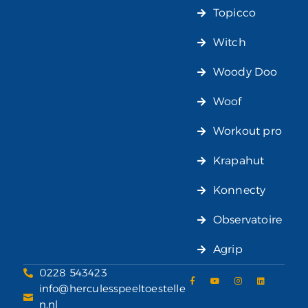
Topicco
Witch
Woody Doo
Woof
Workout pro
Krapahut
Konnecty
Observatoire
Agrip
0228 543423
info@herculesspeeltoestelle
n.nl