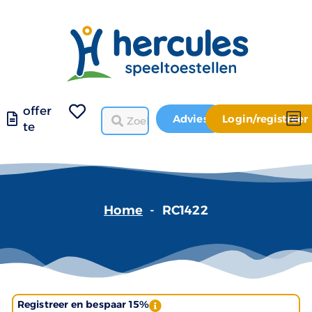
offer
Advies
Login/registreer
te
Home
-
RC1422
Registreer en bespaar 15%