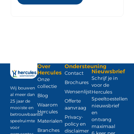
Over
Ondersteuning
Nieuwsbrief
Hercules
Contact
Schrijf je in
Onze
Brochures
voor de
collectie
Wij bouwen
Wensenlijst
Hercules
al meer dan
Blog
Speeltoestellen
Offerte
25 jaar de
Waarom
nieuwsbrief
mooiste en
aanvraag
Hercules
en
betrouwbaarste
Privacy-
ontvang
speelruimte
Materialen
policy en
maximaal
voor
Branches
disclaimer
6 keer per
gemeentes,