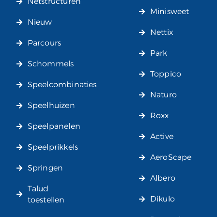
Netstructuren
Minisweet
Nieuw
Nettix
Parcours
Park
Schommels
Toppico
Speelcombinaties
Naturo
Speelhuizen
Roxx
Speelpanelen
Active
Speelprikkels
AeroScape
Springen
Albero
Talud
Dikulo
toestellen