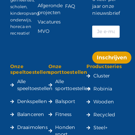
Afgeronde
FAQ
jaar onze
scholen,
projecten
nieuwsbrief
kinderopvang,
onderwijs,
Vacatures
horeca en
MVO
recreatie!
Inschrijven
Onze
Onze
Productseries
Alternative:
speeltoestellen
sporttoestellen
Cluster
Alle
Alle
speeltoestellen
sporttoestellen
Robinia
Denkspellen
Balsport
Wooden
Balanceren
Fitness
Recycled
Draaimolens
Honden
Steel+
sport