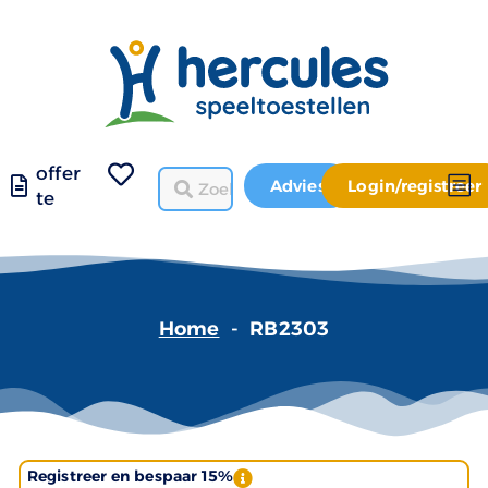
offer
Advies
Login/registreer
te
Home
-
RB2303
Registreer en bespaar 15%