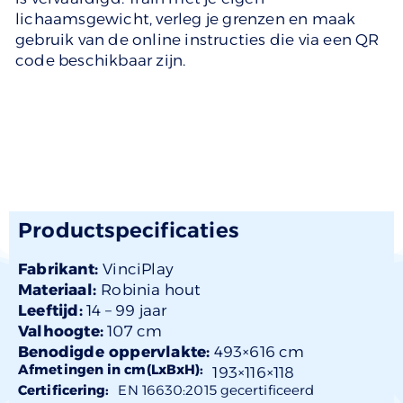
lichaamsgewicht, verleg je grenzen en maak
gebruik van de online instructies die via een QR
code beschikbaar zijn.
Productspecificaties
Fabrikant:
VinciPlay
Materiaal:
Robinia hout
Leeftijd:
14 –
99 jaar
Valhoogte:
107 cm
Benodigde oppervlakte:
493×616 cm
Afmetingen in cm(LxBxH):
193×
116
×118
Certificering:
EN 16630:2015 gecertificeerd