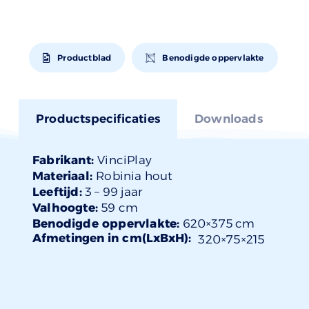
Productblad
Benodigde oppervlakte
Productspecificaties
Downloads
Fabrikant:
VinciPlay
Materiaal:
Robinia hout
Leeftijd:
3 –
99 jaar
Valhoogte:
59 cm
Benodigde oppervlakte:
620×375 cm
Afmetingen in cm(LxBxH):
320×
75
×215