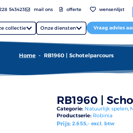
228 543423
mail ons
offerte
wensenlijst
Vraag advies aa
e collectie
Onze diensten
Home
-
RB1960 | Schotelparcours
RB1960 | Scho
Categorie:
Natuurlijk spelen
,
Productserie:
Robinia
Prijs:
2.655
,- excl. btw