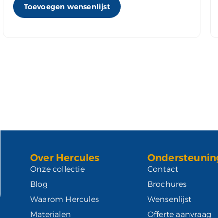
Toevoegen wensenlijst
Over Hercules
Ondersteunin
Onze collectie
Contact
Blog
Brochures
Waarom Hercules
Wensenlijst
Materialen
Offerte aanvraag