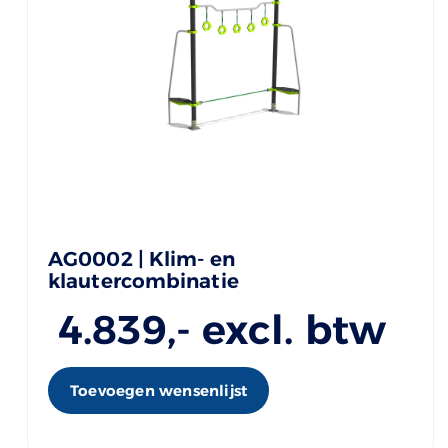
AG0002 | Klim- en
klautercombinatie
4.839
,- excl. btw
Toevoegen wensenlijst