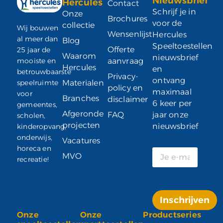
Nieuwsbrief
Hercules
Contact
Schrijf je in
Onze
Brochures
voor de
collectie
Wij bouwen
Wensenlijst
Hercules
al meer dan
Blog
Speeltoestellen
Offerte
25 jaar de
Waarom
nieuwsbrief
mooiste en
aanvraag
Hercules
en
betrouwbaarste
Privacy-
ontvang
speelruimte
Materialen
policy en
maximaal
voor
Branches
disclaimer
6 keer per
gemeentes,
Afgeronde
FAQ
jaar onze
scholen,
projecten
nieuwsbrief
kinderopvang,
onderwijs,
Vacatures
horeca en
MVO
recreatie!
Inschrijven
Onze
Onze
Productseries
Alternative: