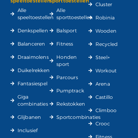
speeltoestellen
sporttoestellen
Cluster
Alle
Alle
speeltoestellen
sporttoestellen
Robinia
Denkspellen
Balsport
Wooden
Balanceren
Fitness
Recycled
Draaimolens
Honden
Steel+
sport
Duikelrekken
Workout
Parcours
Fantasiespel
Arena
Pumptrack
Giga
Castillo
combinaties
Rekstokken
Climboo
Glijbanen
Sportcombinaties
Crooc
Inclusief
Fitness