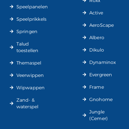
Roxx
Speelpanelen
Active
Speelprikkels
AeroScape
Springen
Albero
Talud
Dikulo
toestellen
Dynaminox
Themaspel
Evergreen
Veerwippen
Frame
Wipwappen
Gnohome
Zand- &
waterspel
Jungle
(Cemer)