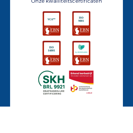
Onze kwailiteitscertificaten