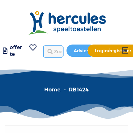
offer
Advies
Login/registreer
te
Home
-
RB1424