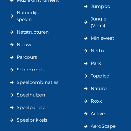
Muziekinstrument
Jumpoo
Natuurlijk
Jungle
spelen
(Vinci)
Netstructuren
Minisweet
Nieuw
Nettix
Parcours
Park
Schommels
Toppico
Speelcombinaties
Naturo
Speelhuizen
Roxx
Speelpanelen
Active
Speelprikkels
AeroScape