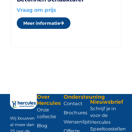
Vraag om prijs
Meer informatie
Over
Ondersteuning
Nieuwsbrief
Hercules
Contact
Schrijf je in
Onze
Brochures
voor de
collectie
Wij bouwen
Wensenlijst
Hercules
al meer dan
Blog
Speeltoestellen
Offerte
25 jaar de