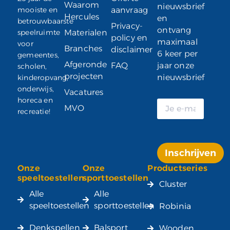
Waarom
nieuwsbrief
mooiste en
aanvraag
Hercules
en
betrouwbaarste
Privacy-
ontvang
speelruimte
Materialen
policy en
maximaal
voor
Branches
disclaimer
6 keer per
gemeentes,
Afgeronde
FAQ
jaar onze
scholen,
projecten
nieuwsbrief
kinderopvang,
onderwijs,
Vacatures
horeca en
MVO
recreatie!
Inschrijven
Onze
Onze
Productseries
Alternative:
speeltoestellen
sporttoestellen
Cluster
Alle
Alle
speeltoestellen
sporttoestellen
Robinia
Denkspellen
Balsport
Wooden