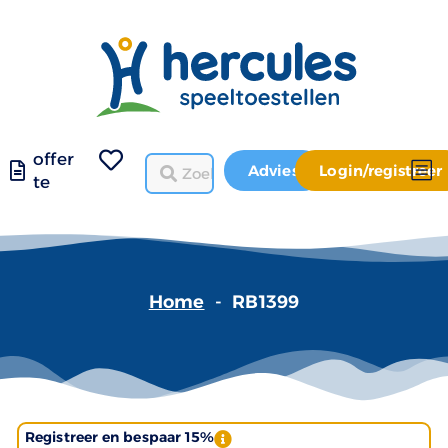
offer
Advies
Login/registreer
te
Home
-
RB1399
Registreer en bespaar 15%