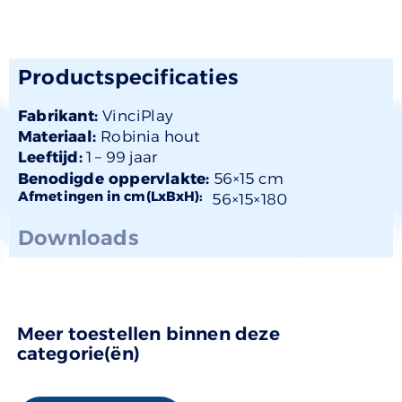
Productspecificaties
Fabrikant:
VinciPlay
Materiaal:
Robinia hout
Leeftijd:
1 –
99 jaar
Benodigde oppervlakte:
56×15 cm
Afmetingen in cm(LxBxH):
56×
15
×180
Downloads
Meer toestellen binnen deze
categorie(ën)