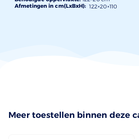
Afmetingen in cm(LxBxH):
122×
20
×110
Meer toestellen binnen deze c