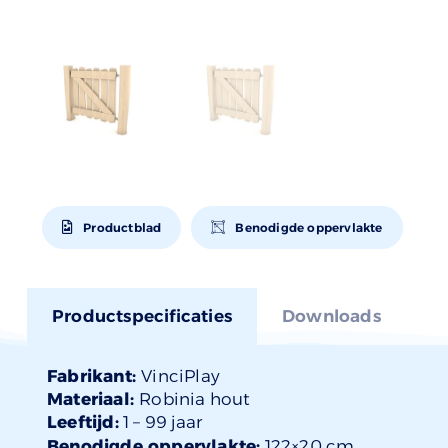
Productblad
Benodigde oppervlakte
Productspecificaties
Downloads
Fabrikant:
VinciPlay
Materiaal:
Robinia hout
Leeftijd:
1 –
99 jaar
Benodigde oppervlakte:
122×20 cm