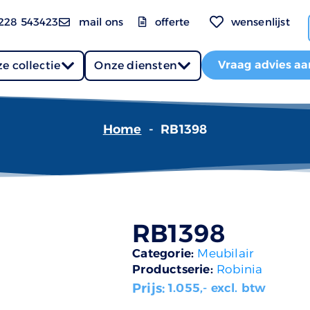
228 543423
mail ons
offerte
wensenlijst
Vraag advies aa
e collectie
Onze diensten
Home
-
RB1398
RB1398
Categorie:
Meubilair
Productserie:
Robinia
Prijs:
1.055
,- excl. btw