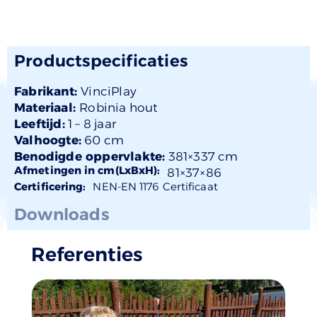
Productspecificaties
Fabrikant:
VinciPlay
Materiaal:
Robinia hout
Leeftijd:
1 –
8 jaar
Valhoogte:
60 cm
Benodigde oppervlakte:
381×337 cm
Afmetingen in cm(LxBxH):
81×
37
×86
Certificering:
NEN-EN 1176 Certificaat
Downloads
Referenties