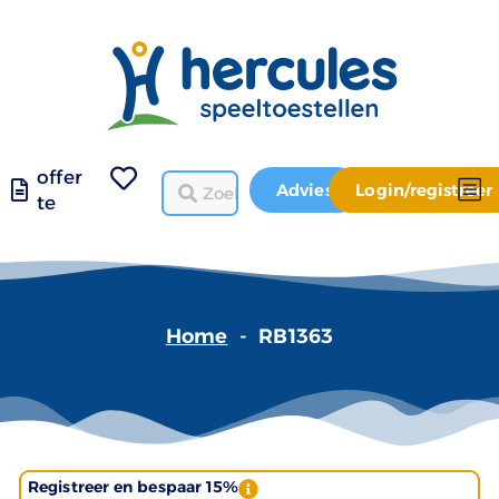
offer
Advies
Login/registreer
te
Home
-
RB1363
Registreer en bespaar 15%