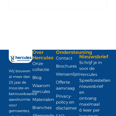
Over
Ondersteuning
Nieuwsbrief
Hercules
Contact
Schrijf je in
Onze
Brochures
voor de
collectie
Wij bouwen
Wensenlijst
Hercules
al meer dan
Blog
Speeltoestellen
Offerte
25 jaar de
Waarom
nieuwsbrief
mooiste en
aanvraag
Hercules
en
betrouwbaarste
Privacy-
ontvang
speelruimte
Materialen
policy en
maximaal
voor
Branches
disclaimer
6 keer per
gemeentes,
Afgeronde