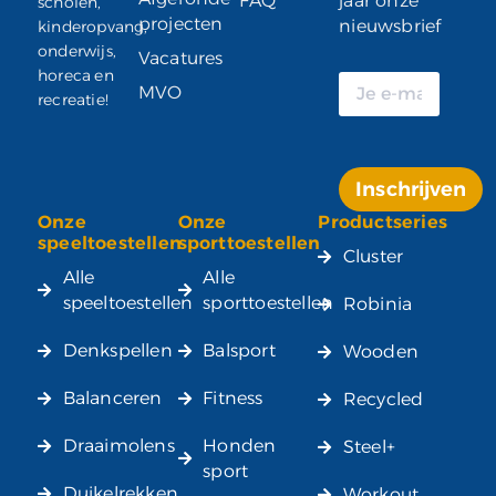
FAQ
jaar onze
scholen,
projecten
nieuwsbrief
kinderopvang,
onderwijs,
Vacatures
horeca en
MVO
recreatie!
Inschrijven
Onze
Onze
Productseries
Alternative:
speeltoestellen
sporttoestellen
Cluster
Alle
Alle
speeltoestellen
sporttoestellen
Robinia
Denkspellen
Balsport
Wooden
Balanceren
Fitness
Recycled
Draaimolens
Honden
Steel+
sport
Duikelrekken
Workout