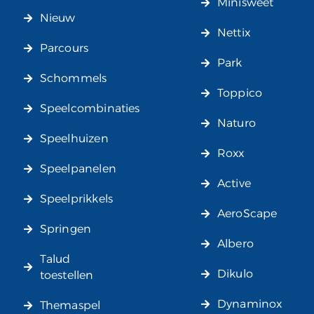
Minisweet
Nieuw
Nettix
Parcours
Park
Schommels
Toppico
Speelcombinaties
Naturo
Speelhuizen
Roxx
Speelpanelen
Active
Speelprikkels
AeroScape
Springen
Albero
Talud
Dikulo
toestellen
Dynaminox
Themaspel