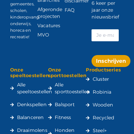
Branches
disclaimer
6 keer per
gemeentes,
Afgeronde
FAQ
jaar onze
scholen,
projecten
nieuwsbrief
kinderopvang,
onderwijs,
Vacatures
horeca en
MVO
recreatie!
Inschrijven
Onze
Onze
Productseries
Alternative:
speeltoestellen
sporttoestellen
Cluster
Alle
Alle
speeltoestellen
sporttoestellen
Robinia
Denkspellen
Balsport
Wooden
Balanceren
Fitness
Recycled
Draaimolens
Honden
Steel+