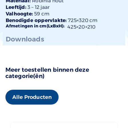
Materiaal:
Robinia hout
Leeftijd:
3 –
12 jaar
Valhoogte:
59 cm
Benodigde oppervlakte:
725×320 cm
Afmetingen in cm(LxBxH):
425×
20
×210
Downloads
Meer toestellen binnen deze
categorie(ën)
Alle Producten