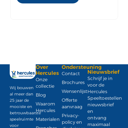
Over
Ondersteuning
Nieuwsbrief
Hercules
Contact
Schrijf je in
Onze
Brochures
voor de
collectie
Wij bouwen
Wensenlijst
Hercules
al meer dan
Blog
Speeltoestellen
Offerte
25 jaar de
Waarom
nieuwsbrief
mooiste en
aanvraag
Hercules
en
betrouwbaarste
Privacy-
ontvang
speelruimte
Materialen
policy en
maximaal
voor