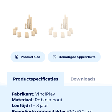
Productblad
Benodigde oppervlakte
Productspecificaties
Downloads
Fabrikant:
VinciPlay
Materiaal:
Robinia hout
Leeftijd:
1 –
8 jaar
Benodigde oppervlakte:
520×520 cm