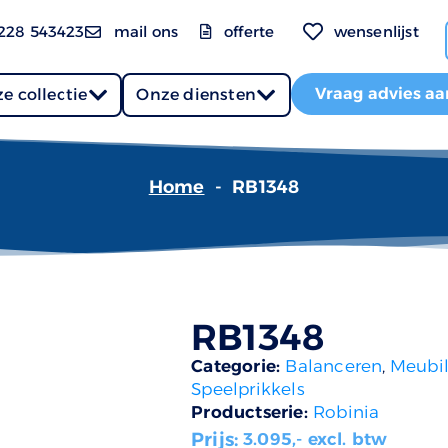
228 543423
mail ons
offerte
wensenlijst
Vraag advies aa
e collectie
Onze diensten
Home
-
RB1348
RB1348
Categorie:
Balanceren
,
Meubil
Speelprikkels
Productserie:
Robinia
Prijs:
3.095
,- excl. btw