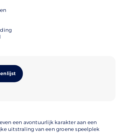
men
uding
d
Alternative:
nlijst
ven een avontuurlijk karakter aan een
jke uitstraling van een groene speelplek