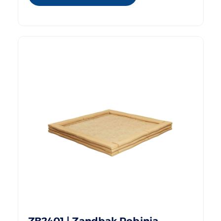
ZB2401 | Zandbak Robinia