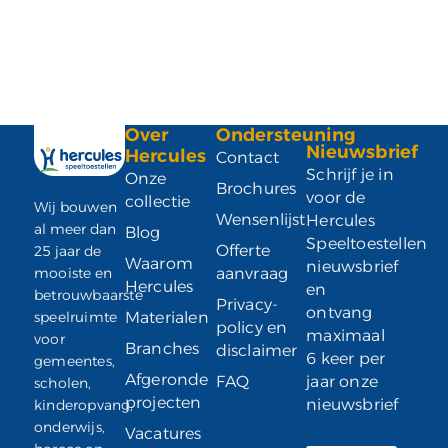
Over
Ondersteuning
Nieuwsbrief
Hercules
Contact
Schrijf je in
Onze
Brochures
voor de
collectie
Wij bouwen
Wensenlijst
Hercules
al meer dan
Blog
Speeltoestellen
Offerte
25 jaar de
Waarom
nieuwsbrief
mooiste en
aanvraag
Hercules
en
betrouwbaarste
Privacy-
ontvang
speelruimte
Materialen
policy en
maximaal
voor
Branches
disclaimer
6 keer per
gemeentes,
Afgeronde
FAQ
jaar onze
scholen,
projecten
nieuwsbrief
kinderopvang,
onderwijs,
Vacatures