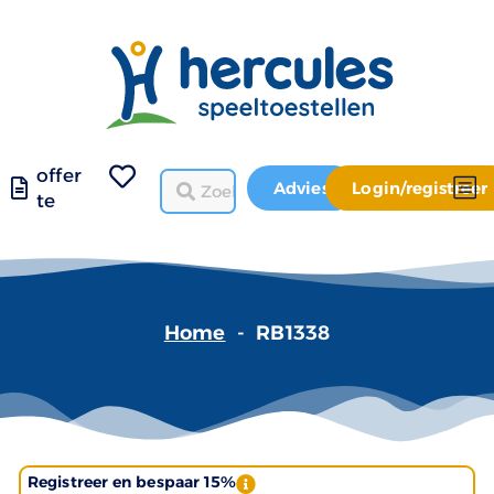
offer
Advies
Login/registreer
te
Home
-
RB1338
Registreer en bespaar 15%