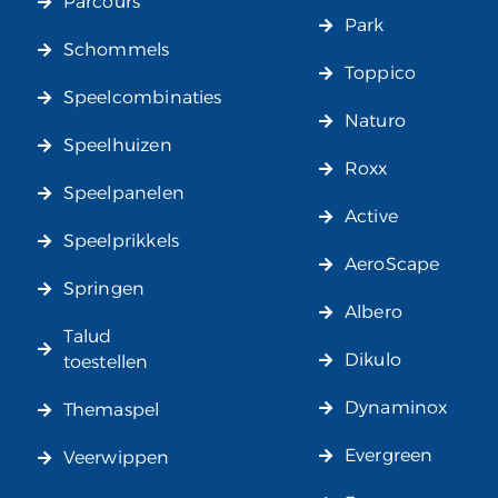
Parcours
Park
Schommels
Toppico
Speelcombinaties
Naturo
Speelhuizen
Roxx
Speelpanelen
Active
Speelprikkels
AeroScape
Springen
Albero
Talud
Dikulo
toestellen
Dynaminox
Themaspel
Evergreen
Veerwippen