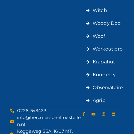
Witch
Woody Doo
Woof
Workout pro
Krapahut
Konnecty
Observatoire
Agrip
0228 543423
info@herculesspeeltoestelle
n.nl
Koggeweg 55A, 1607 MT,