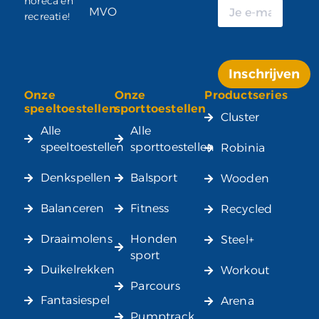
horeca en
MVO
recreatie!
Inschrijven
Onze
Onze
Productseries
Alternative:
speeltoestellen
sporttoestellen
Cluster
Alle
Alle
speeltoestellen
sporttoestellen
Robinia
Denkspellen
Balsport
Wooden
Balanceren
Fitness
Recycled
Draaimolens
Honden
Steel+
sport
Duikelrekken
Workout
Parcours
Fantasiespel
Arena
Pumptrack