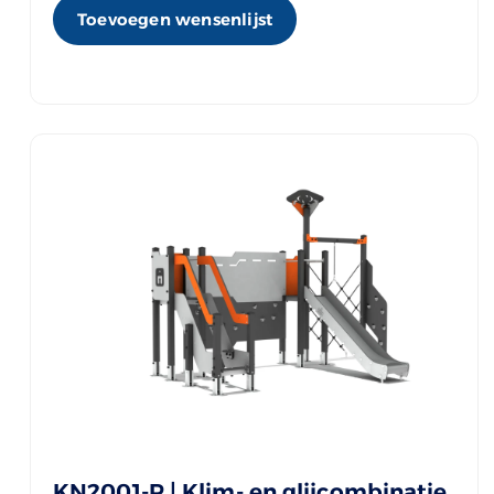
Toevoegen wensenlijst
KN2001-R | Klim- en glijcombinatie