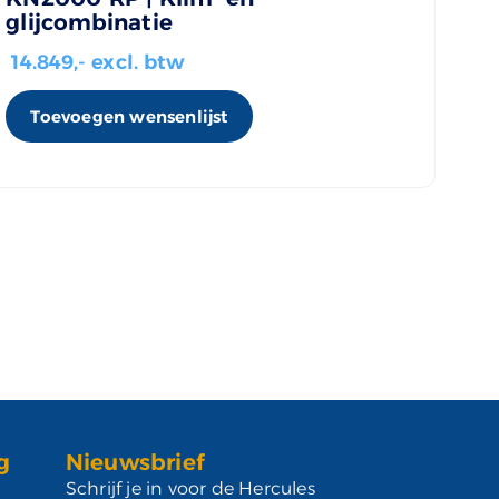
glijcombinatie
14.849
,- excl. btw
Toevoegen wensenlijst
g
Nieuwsbrief
Schrijf je in voor de Hercules