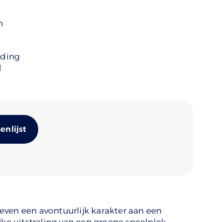
n
uding
d
Alternative:
nlijst
ven een avontuurlijk karakter aan een