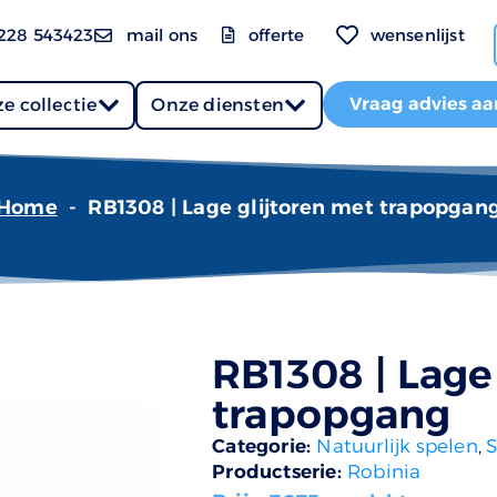
228 543423
mail ons
offerte
wensenlijst
Vraag advies aa
e collectie
Onze diensten
Home
-
RB1308 | Lage glijtoren met trapopgan
RB1308 | Lage
trapopgang
Categorie:
Natuurlijk spelen
,
S
Productserie:
Robinia