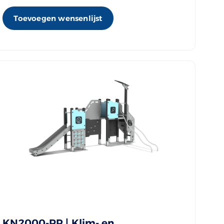
Toevoegen wensenlijst
KN2000-RP | Klim- en