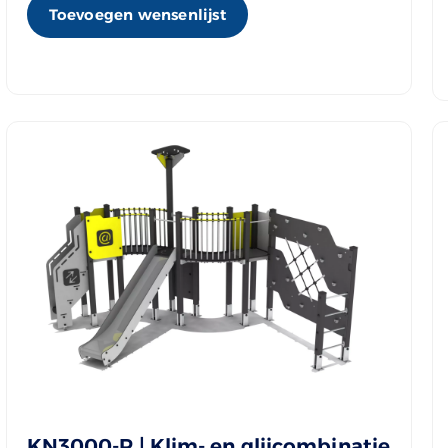
Toevoegen wensenlijst
KN3000-R | Klim- en glijcombinatie