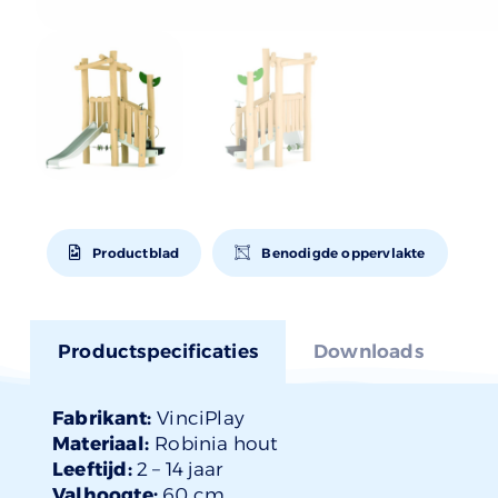
Productblad
Benodigde oppervlakte
Productspecificaties
Downloads
Fabrikant:
VinciPlay
Materiaal:
Robinia hout
Leeftijd:
2 –
14 jaar
Valhoogte:
60 cm