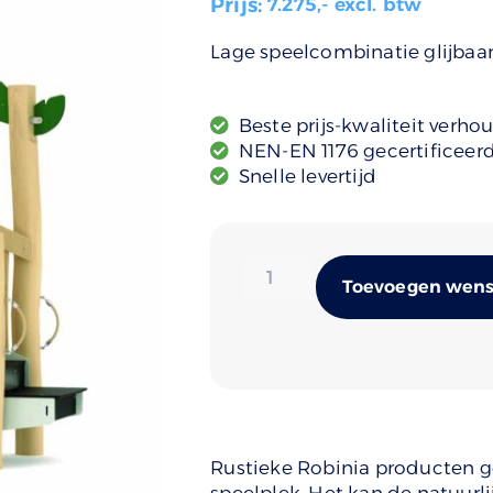
Prijs:
7.275
,- excl. btw
Lage speelcombinatie glijbaa
Beste prijs-kwaliteit verho
NEN-EN 1176 gecertificeer
Snelle levertijd
Toevoegen wense
Rustieke Robinia producten ge