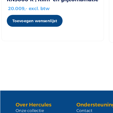
20.009
,- excl. btw
Toevoegen wensenlijst
Over Hercules
Ondersteunin
Onze collectie
Contact