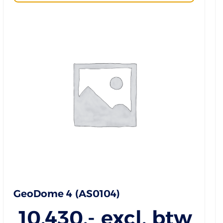
GeoDome 4 (AS0104)
10.430
,- excl. btw