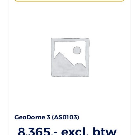
GeoDome 3 (AS0103)
8.365
,- excl. btw