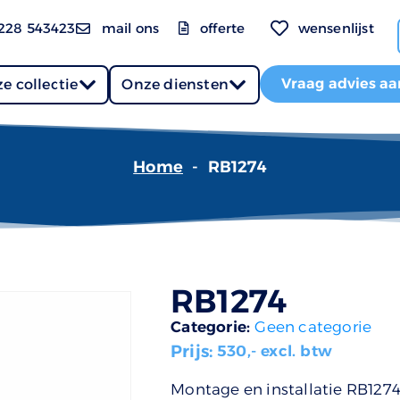
228 543423
mail ons
offerte
wensenlijst
Vraag advies aa
e collectie
Onze diensten
Home
-
RB1274
RB1274
Categorie:
Geen categorie
Prijs:
530
,- excl. btw
Montage en installatie RB127