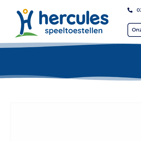
0
Onz