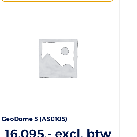
GeoDome 5 (AS0105)
16.095
,- excl. btw