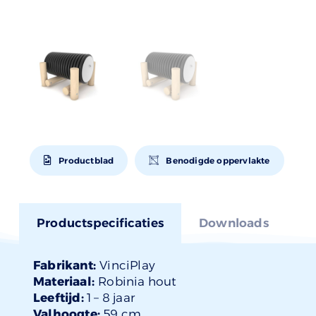
Productblad
Benodigde oppervlakte
Productspecificaties
Downloads
Fabrikant:
VinciPlay
Materiaal:
Robinia hout
Leeftijd:
1 –
8 jaar
Valhoogte:
59 cm