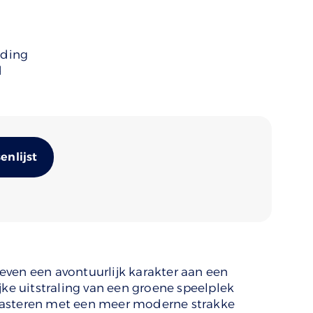
uding
d
Alternative:
nlijst
ven een avontuurlijk karakter aan een
jke uitstraling van een groene speelplek
rasteren met een meer moderne strakke