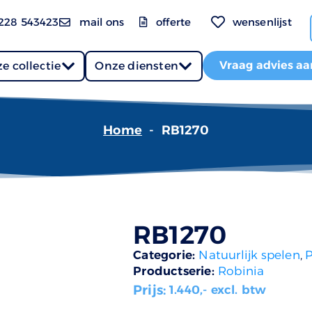
228 543423
mail ons
offerte
wensenlijst
Vraag advies aa
e collectie
Onze diensten
Home
-
RB1270
RB1270
Categorie:
Natuurlijk spelen
,
P
Productserie:
Robinia
Prijs:
1.440
,- excl. btw