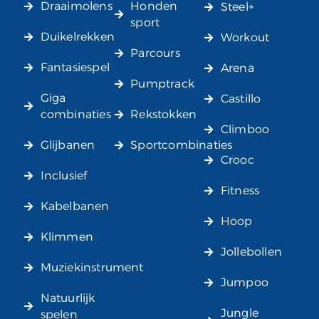
Draaimolens
Honden
Steel+
sport
Duikelrekken
Workout
Parcours
Fantasiespel
Arena
Pumptrack
Giga
Castillo
combinaties
Rekstokken
Climboo
Glijbanen
Sportcombinaties
Crooc
Inclusief
Fitness
Kabelbanen
Hoop
Klimmen
Jollebollen
Muziekinstrument
Jumpoo
Natuurlijk
Jungle
spelen