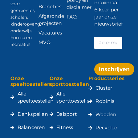
policy en
maximaal
voor
Branches
disclaimer
6 keer per
gemeentes,
Afgeronde
FAQ
jaar onze
scholen,
projecten
nieuwsbrief
kinderopvang,
onderwijs,
Vacatures
horeca en
MVO
recreatie!
Inschrijven
Onze
Onze
Productseries
Alternative:
speeltoestellen
sporttoestellen
Cluster
Alle
Alle
speeltoestellen
sporttoestellen
Robinia
Denkspellen
Balsport
Wooden
Balanceren
Fitness
Recycled