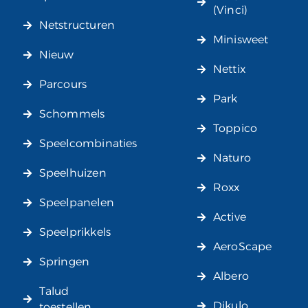
(Vinci)
Netstructuren
Minisweet
Nieuw
Nettix
Parcours
Park
Schommels
Toppico
Speelcombinaties
Naturo
Speelhuizen
Roxx
Speelpanelen
Active
Speelprikkels
AeroScape
Springen
Albero
Talud
Dikulo
toestellen