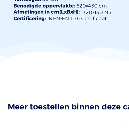
Benodigde oppervlakte:
620×430 cm
Afmetingen in cm(LxBxH):
320×
130
×95
Certificering:
NEN-EN 1176 Certificaat
Meer toestellen binnen deze c