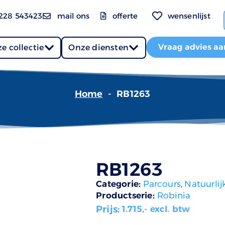
228 543423
mail ons
offerte
wensenlijst
Vraag advies aa
e collectie
Onze diensten
Home
-
RB1263
RB1263
Categorie:
Parcours
,
Natuurlij
Productserie:
Robinia
Prijs:
1.715
,- excl. btw