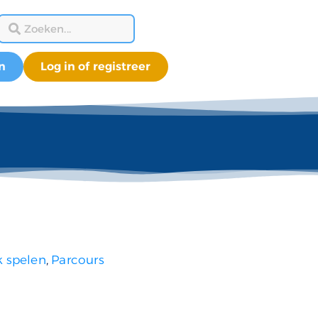
n
Log in of registreer
k spelen
,
Parcours