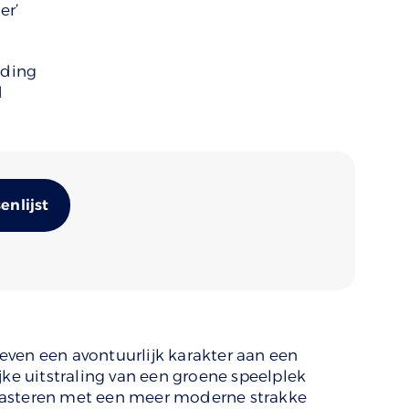
er’
uding
d
Alternative:
nlijst
ven een avontuurlijk karakter aan een
jke uitstraling van een groene speelplek
rasteren met een meer moderne strakke