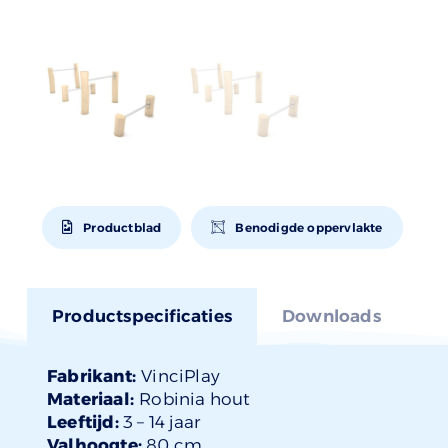
Productblad
Benodigde oppervlakte
Productspecificaties
Downloads
Fabrikant:
VinciPlay
Materiaal:
Robinia hout
Leeftijd:
3 –
14 jaar
Valhoogte:
80 cm