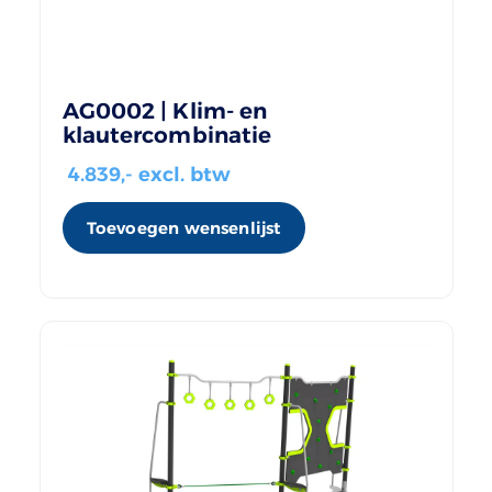
AG0002 | Klim- en
klautercombinatie
4.839
,- excl. btw
Toevoegen wensenlijst