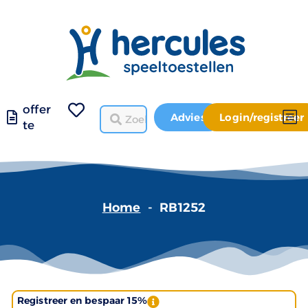
offer
Advies
Login/registreer
te
Home
-
RB1252
Registreer en bespaar 15%