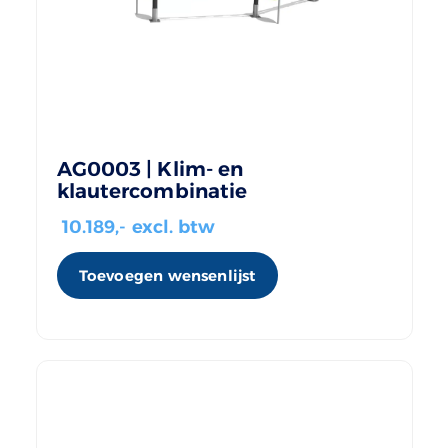
AG0003 | Klim- en
klautercombinatie
10.189
,- excl. btw
Toevoegen wensenlijst