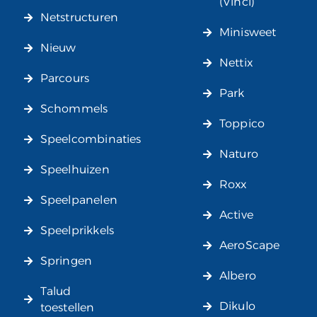
(Vinci)
Netstructuren
Minisweet
Nieuw
Nettix
Parcours
Park
Schommels
Toppico
Speelcombinaties
Naturo
Speelhuizen
Roxx
Speelpanelen
Active
Speelprikkels
AeroScape
Springen
Albero
Talud
Dikulo
toestellen