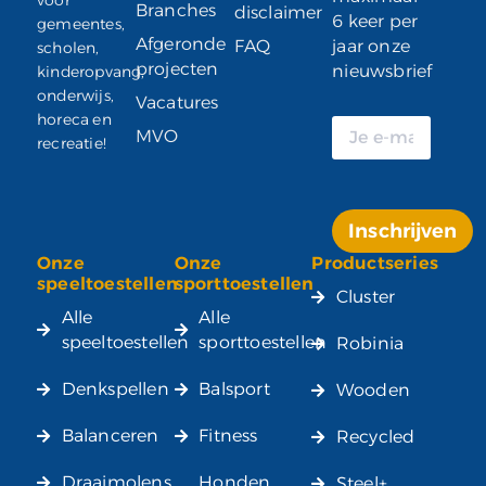
Branches
disclaimer
6 keer per
gemeentes,
Afgeronde
FAQ
jaar onze
scholen,
projecten
nieuwsbrief
kinderopvang,
onderwijs,
Vacatures
horeca en
MVO
recreatie!
Inschrijven
Onze
Onze
Productseries
Alternative:
speeltoestellen
sporttoestellen
Cluster
Alle
Alle
speeltoestellen
sporttoestellen
Robinia
Denkspellen
Balsport
Wooden
Balanceren
Fitness
Recycled
Draaimolens
Honden
Steel+