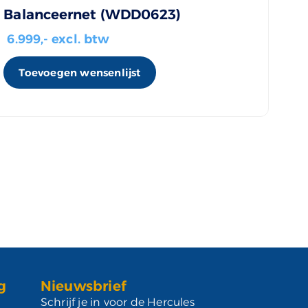
Balanceernet (WDD0623)
6.999
,- excl. btw
Toevoegen wensenlijst
g
Nieuwsbrief
Schrijf je in voor de Hercules