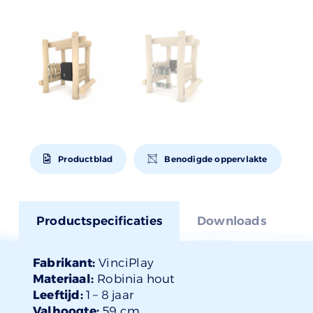
Productblad
Benodigde oppervlakte
Productspecificaties
Downloads
Fabrikant:
VinciPlay
Materiaal:
Robinia hout
Leeftijd:
1 –
8 jaar
Valhoogte:
59 cm