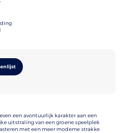
’
uding
d
Alternative:
nlijst
ven een avontuurlijk karakter aan een
jke uitstraling van een groene speelplek
rasteren met een meer moderne strakke