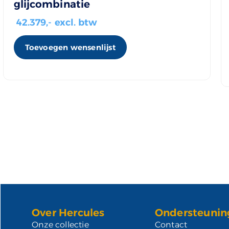
glijcombinatie
42.379
,- excl. btw
Toevoegen wensenlijst
Over Hercules
Ondersteunin
Onze collectie
Contact