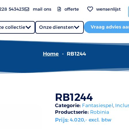
228 543423
mail ons
offerte
wensenlijst
Vraag advies aa
e collectie
Onze diensten
Home
-
RB1244
RB1244
Categorie:
Fantasiespel
,
Inclu
Productserie:
Robinia
Prijs:
4.020
,- excl. btw