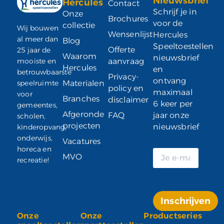
Nieuwsbrief
Hercules
Contact
Schrijf je in
Onze
Brochures
voor de
collectie
Wij bouwen
Wensenlijst
Hercules
al meer dan
Blog
Speeltoestellen
Offerte
25 jaar de
Waarom
nieuwsbrief
mooiste en
aanvraag
Hercules
en
betrouwbaarste
Privacy-
ontvang
speelruimte
Materialen
policy en
maximaal
voor
Branches
disclaimer
6 keer per
gemeentes,
Afgeronde
FAQ
jaar onze
scholen,
projecten
nieuwsbrief
kinderopvang,
onderwijs,
Vacatures
horeca en
MVO
recreatie!
Inschrijven
Onze
Onze
Productseries
Alternative: