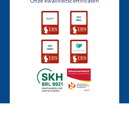
Onze kwailiteitscertificaten