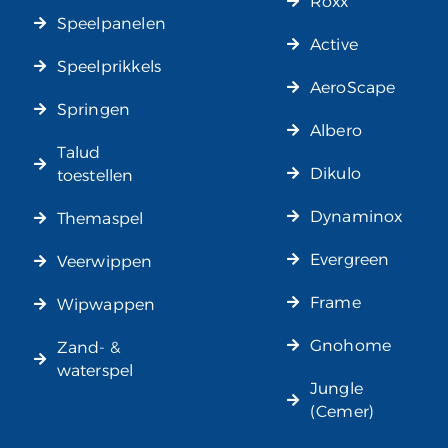
Roxx
Speelpanelen
Active
Speelprikkels
AeroScape
Springen
Albero
Talud
Dikulo
toestellen
Dynaminox
Themaspel
Evergreen
Veerwippen
Frame
Wipwappen
Gnohome
Zand- &
waterspel
Jungle
(Cemer)