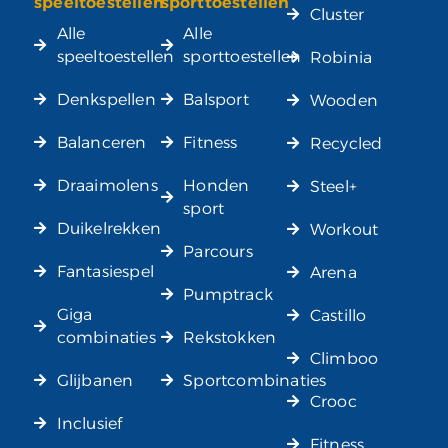
speeltoestellen
sporttoestellen
Cluster
Alle
Alle
speeltoestellen
sporttoestellen
Robinia
Denkspellen
Balsport
Wooden
Balanceren
Fitness
Recycled
Draaimolens
Honden
Steel+
sport
Duikelrekken
Workout
Parcours
Fantasiespel
Arena
Pumptrack
Giga
Castillo
combinaties
Rekstokken
Climboo
Glijbanen
Sportcombinaties
Crooc
Inclusief
Fitness