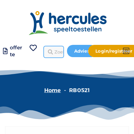
offer
Advies
Login/registreer
te
Home
-
RB0521