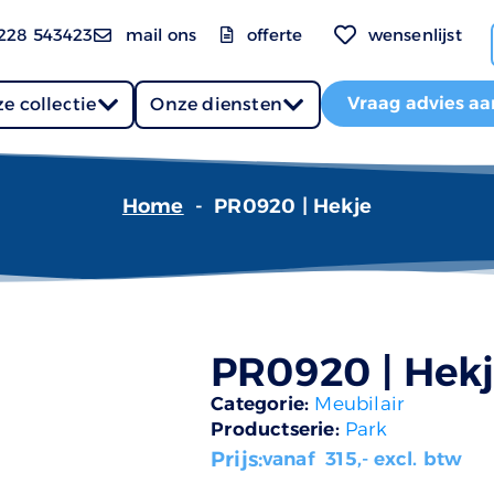
228 543423
mail ons
offerte
wensenlijst
Vraag advies aa
e collectie
Onze diensten
Home
-
PR0920 | Hekje
PR0920 | Hek
Categorie:
Meubilair
Productserie:
Park
Prijs:
vanaf
315
,- excl. btw