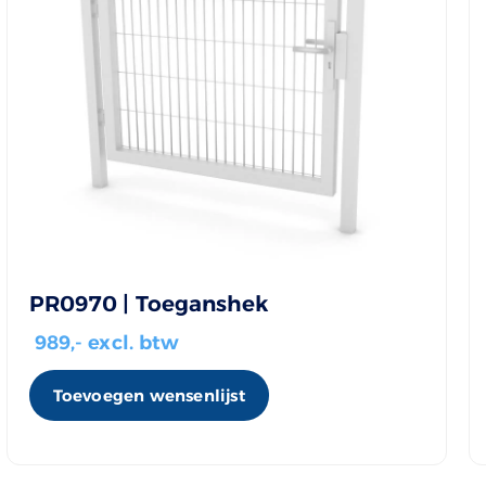
PR0970 | Toeganshek
989
,- excl. btw
Toevoegen wensenlijst