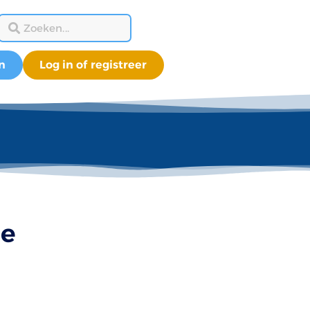
n
Log in of registreer
je