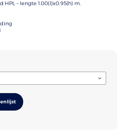
HPL – lengte 1.00(l)x0.95(h) m.
uding
d
Alternative:
nlijst