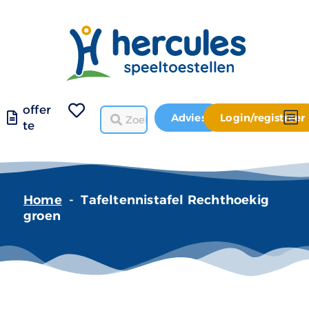
offer
Advies
Login/registreer
te
Home
-
Tafeltennistafel Rechthoekig
groen