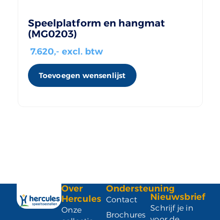
Speelplatform en hangmat
(MG0203)
7.620
,- excl. btw
Toevoegen wensenlijst
Over
Ondersteuning
Nieuwsbrief
Hercules
Contact
Schrijf je in
Onze
Brochures
voor de