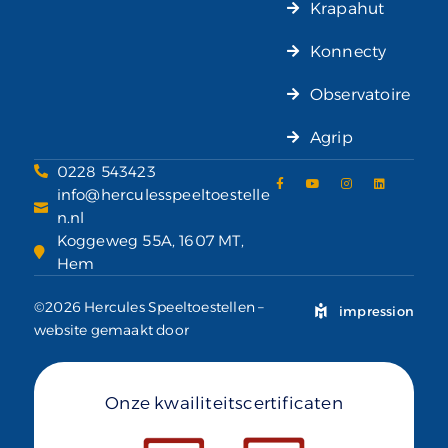
Krapahut
Konnecty
Observatoire
Agrip
0228 543423
info@herculesspeeltoestelle
n.nl
Koggeweg 55A, 1607 MT,
Hem
©2026 Hercules Speeltoestellen –
impression
website gemaakt door
Onze kwailiteitscertificaten