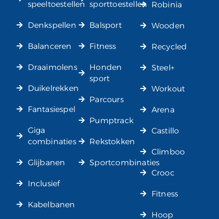
speeltoestellen
sporttoestellen
Robinia
Denkspellen
Balsport
Wooden
Balanceren
Fitness
Recycled
Draaimolens
Honden
Steel+
sport
Duikelrekken
Workout
Parcours
Fantasiespel
Arena
Pumptrack
Giga
Castillo
combinaties
Rekstokken
Climboo
Glijbanen
Sportcombinaties
Crooc
Inclusief
Fitness
Kabelbanen
Hoop