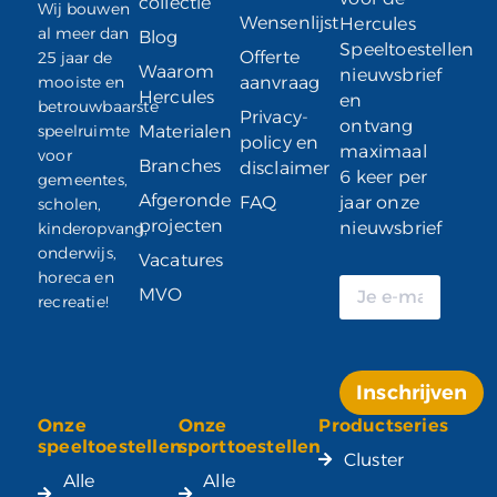
collectie
Wij bouwen
Wensenlijst
Hercules
al meer dan
Blog
Speeltoestellen
Offerte
25 jaar de
Waarom
nieuwsbrief
mooiste en
aanvraag
Hercules
en
betrouwbaarste
Privacy-
ontvang
speelruimte
Materialen
policy en
maximaal
voor
Branches
disclaimer
6 keer per
gemeentes,
Afgeronde
FAQ
jaar onze
scholen,
projecten
nieuwsbrief
kinderopvang,
onderwijs,
Vacatures
horeca en
MVO
recreatie!
Inschrijven
Onze
Onze
Productseries
Alternative:
speeltoestellen
sporttoestellen
Cluster
Alle
Alle