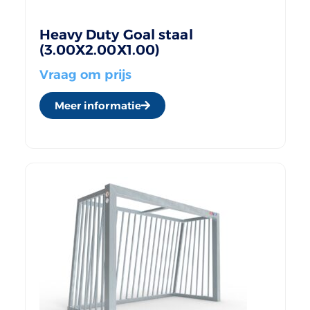
Heavy Duty Goal staal
(3.00X2.00X1.00)
Vraag om prijs
Meer informatie