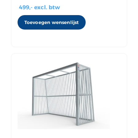
499
,- excl. btw
Toevoegen wensenlijst