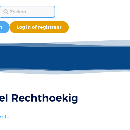
n
Log in of registreer
fel Rechthoekig
kels