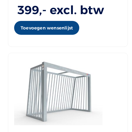
399
,- excl. btw
Toevoegen wensenlijst