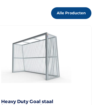
Alle Producten
Heavy Duty Goal staal