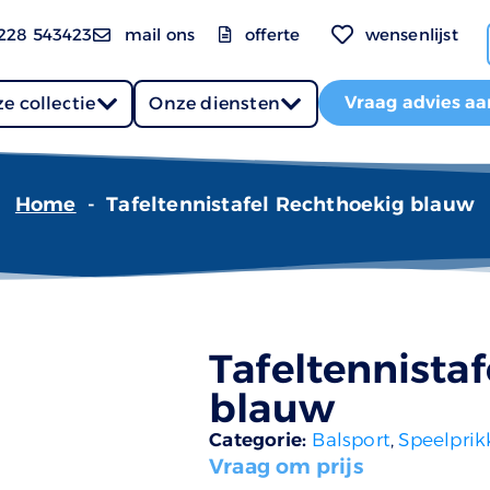
228 543423
mail ons
offerte
wensenlijst
Vraag advies aa
e collectie
Onze diensten
Home
-
Tafeltennistafel Rechthoekig blauw
Tafeltennista
blauw
Categorie:
Balsport
,
Speelprik
Vraag om prijs