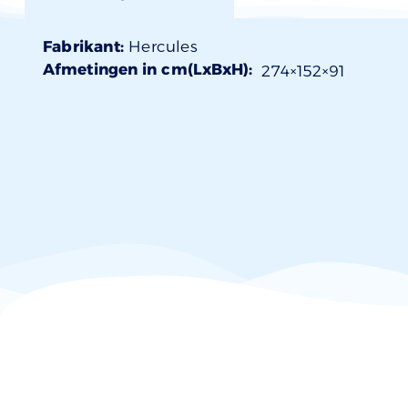
Fabrikant:
Hercules
Afmetingen in cm(LxBxH):
274×
152
×91