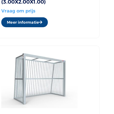
(3.00X2.00X1.00)
Vraag om prijs
Meer informatie