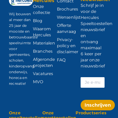
Hercules
Contact
Schrijf je in
Onze
Brochures
voor de
collectie
Wij bouwen
Wensenlijst
Hercules
al meer dan
Blog
Speeltoestellen
Offerte
25 jaar de
Waarom
nieuwsbrief
mooiste en
aanvraag
Hercules
en
betrouwbaarste
Privacy-
ontvang
speelruimte
Materialen
policy en
maximaal
voor
Branches
disclaimer
6 keer per
gemeentes,
Afgeronde
FAQ
jaar onze
scholen,
projecten
nieuwsbrief
kinderopvang,
onderwijs,
Vacatures
horeca en
MVO
recreatie!
Inschrijven
Onze
Onze
Productseries
Alternative:
speeltoestellen
sporttoestellen