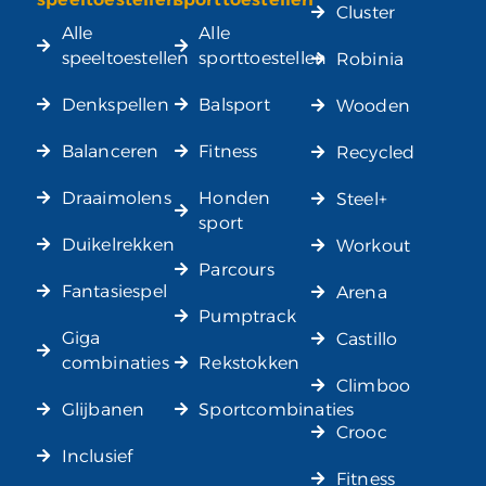
Cluster
Alle
Alle
speeltoestellen
sporttoestellen
Robinia
Denkspellen
Balsport
Wooden
Balanceren
Fitness
Recycled
Draaimolens
Honden
Steel+
sport
Duikelrekken
Workout
Parcours
Fantasiespel
Arena
Pumptrack
Giga
Castillo
combinaties
Rekstokken
Climboo
Glijbanen
Sportcombinaties
Crooc
Inclusief
Fitness