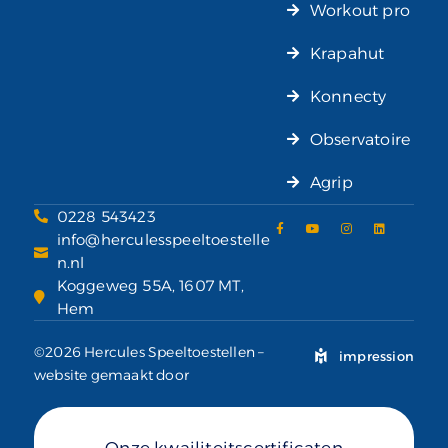
Workout pro
Krapahut
Konnecty
Observatoire
Agrip
0228 543423
info@herculesspeeltoestelle
n.nl
Koggeweg 55A, 1607 MT,
Hem
©2026 Hercules Speeltoestellen –
impression
website gemaakt door
Onze kwailiteitscertificaten