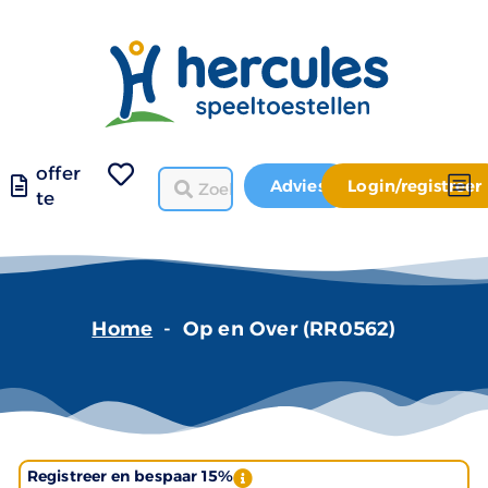
offer
Advies
Login/registreer
te
Home
-
Op en Over (RR0562)
Registreer en bespaar 15%