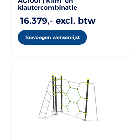
AG1001 | Klim- en
klautercombinatie
16.379
,- excl. btw
Toevoegen wensenlijst