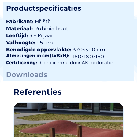
Productspecificaties
Fabrikant:
Hřiště
Materiaal:
Robinia hout
Leeftijd:
3 –
14 jaar
Valhoogte:
95 cm
Benodigde oppervlakte:
370×390 cm
Afmetingen in cm(LxBxH):
160×
180
×150
Certificering:
Certificering door AKI op locatie
Downloads
Referenties