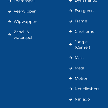
Dynaminox
Themaspel
Evergreen
Veerwippen
Frame
Wipwappen
Gnohome
Zand- &
waterspel
Jungle
(Cemer)
Maxx
Metal
Motion
Net climbers
Ninjado