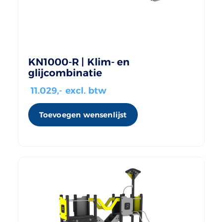
KN1000-R | Klim- en
glijcombinatie
11.029
,- excl. btw
Toevoegen wensenlijst