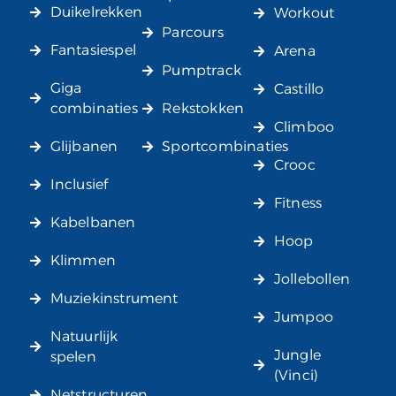
Duikelrekken
Workout
Parcours
Fantasiespel
Arena
Pumptrack
Giga
Castillo
combinaties
Rekstokken
Climboo
Glijbanen
Sportcombinaties
Crooc
Inclusief
Fitness
Kabelbanen
Hoop
Klimmen
Jollebollen
Muziekinstrument
Jumpoo
Natuurlijk
Jungle
spelen
(Vinci)
Netstructuren