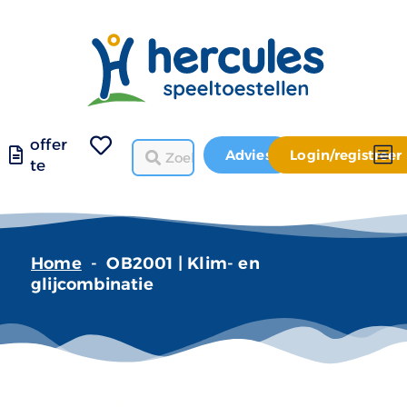
offer
Advies
Login/registreer
te
Home
-
OB2001 | Klim- en
glijcombinatie