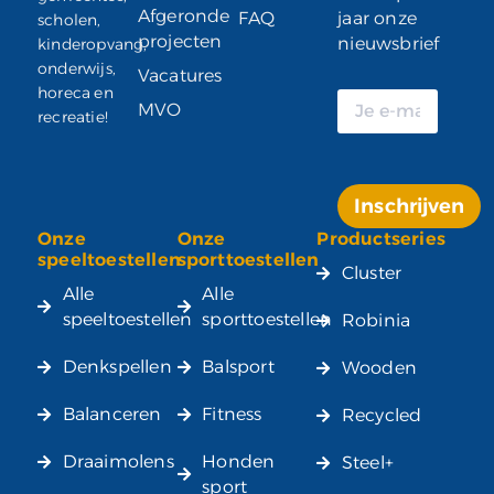
Afgeronde
FAQ
jaar onze
scholen,
projecten
nieuwsbrief
kinderopvang,
onderwijs,
Vacatures
horeca en
MVO
recreatie!
Inschrijven
Onze
Onze
Productseries
Alternative:
speeltoestellen
sporttoestellen
Cluster
Alle
Alle
speeltoestellen
sporttoestellen
Robinia
Denkspellen
Balsport
Wooden
Balanceren
Fitness
Recycled
Draaimolens
Honden
Steel+
sport