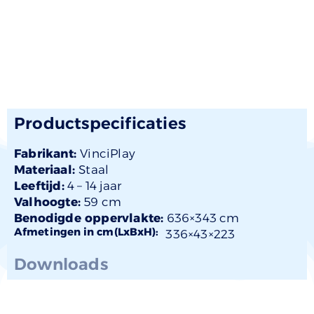
Productspecificaties
Fabrikant:
VinciPlay
Materiaal:
Staal
Leeftijd:
4 –
14 jaar
Valhoogte:
59 cm
Benodigde oppervlakte:
636×343 cm
Afmetingen in cm(LxBxH):
336×
43
×223
Downloads