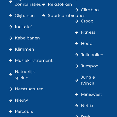
combinaties
Rekstokken
Climboo
Glijbanen
Sportcombinaties
Crooc
Inclusief
Fitness
Kabelbanen
Hoop
Klimmen
Jollebollen
Muziekinstrument
Jumpoo
Natuurlijk
Jungle
spelen
(Vinci)
Netstructuren
Minisweet
Nieuw
Nettix
Parcours
Park