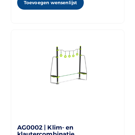
Toevoegen wensenlijst
AG0002 | Klim- en
klautercombinatie