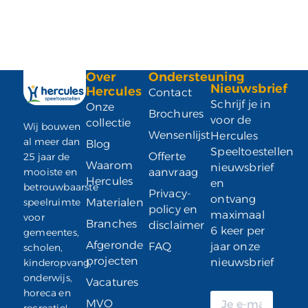
Over
Ondersteuning
Nieuwsbrief
Hercules
Contact
Schrijf je in
Onze
Brochures
voor de
collectie
Wij bouwen
Wensenlijst
Hercules
al meer dan
Blog
Speeltoestellen
Offerte
25 jaar de
Waarom
nieuwsbrief
mooiste en
aanvraag
Hercules
en
betrouwbaarste
Privacy-
ontvang
speelruimte
Materialen
policy en
maximaal
voor
Branches
disclaimer
6 keer per
gemeentes,
Afgeronde
FAQ
jaar onze
scholen,
projecten
nieuwsbrief
kinderopvang,
onderwijs,
Vacatures
horeca en
MVO
recreatie!