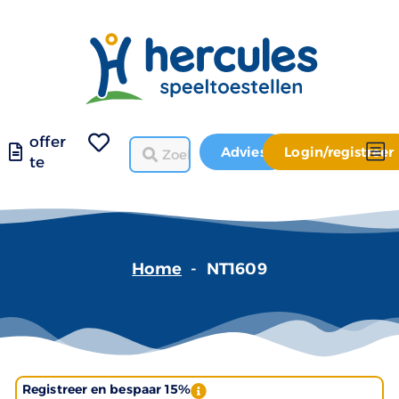
offer
Advies
Login/registreer
te
Home
-
NT1609
Registreer en bespaar 15%