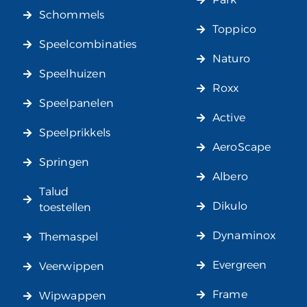
Schommels
Toppico
Speelcombinaties
Naturo
Speelhuizen
Roxx
Speelpanelen
Active
Speelprikkels
AeroScape
Springen
Albero
Talud
Dikulo
toestellen
Dynaminox
Themaspel
Evergreen
Veerwippen
Frame
Wipwappen