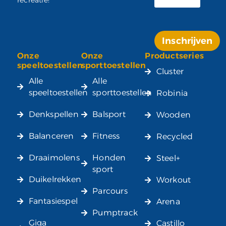
Inschrijven
Onze
Onze
Productseries
Alternative:
speeltoestellen
sporttoestellen
Cluster
Alle
Alle
speeltoestellen
sporttoestellen
Robinia
Denkspellen
Balsport
Wooden
Balanceren
Fitness
Recycled
Draaimolens
Honden
Steel+
sport
Duikelrekken
Workout
Parcours
Fantasiespel
Arena
Pumptrack
Giga
Castillo