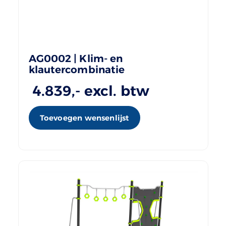
AG0002 | Klim- en
klautercombinatie
4.839
,- excl. btw
Toevoegen wensenlijst