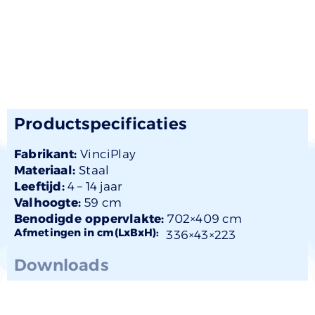
Productspecificaties
Fabrikant:
VinciPlay
Materiaal:
Staal
Leeftijd:
4 –
14 jaar
Valhoogte:
59 cm
Benodigde oppervlakte:
702×409 cm
Afmetingen in cm(LxBxH):
336×
43
×223
Downloads