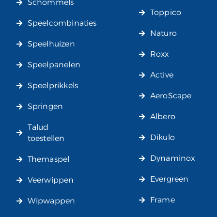
Schommels
Toppico
Speelcombinaties
Naturo
Speelhuizen
Roxx
Speelpanelen
Active
Speelprikkels
AeroScape
Springen
Albero
Talud
Dikulo
toestellen
Dynaminox
Themaspel
Evergreen
Veerwippen
Frame
Wipwappen