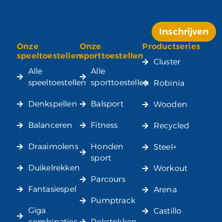
Inschrijven
Onze
Onze
Productseries
Alternative:
speeltoestellen
sporttoestellen
Cluster
Alle
Alle
speeltoestellen
sporttoestellen
Robinia
Denkspellen
Balsport
Wooden
Balanceren
Fitness
Recycled
Draaimolens
Honden
Steel+
sport
Duikelrekken
Workout
Parcours
Fantasiespel
Arena
Pumptrack
Giga
Castillo
combinaties
Rekstokken