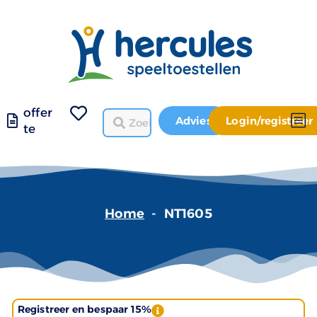
offer
Advies
Login/registreer
te
Home
-
NT1605
Registreer en bespaar 15%