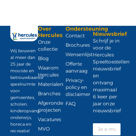
Over
Ondersteuning
Nieuwsbrief
Hercules
Contact
Schrijf je in
Onze
Brochures
voor de
collectie
Wij bouwen
Wensenlijst
Hercules
al meer dan
Blog
Speeltoestellen
Offerte
25 jaar de
Waarom
nieuwsbrief
mooiste en
aanvraag
Hercules
en
betrouwbaarste
Privacy-
ontvang
speelruimte
Materialen
policy en
maximaal
voor
Branches
disclaimer
6 keer per
gemeentes,
Afgeronde
FAQ
jaar onze
scholen,
projecten
nieuwsbrief
kinderopvang,
onderwijs,
Vacatures
horeca en
MVO
recreatie!