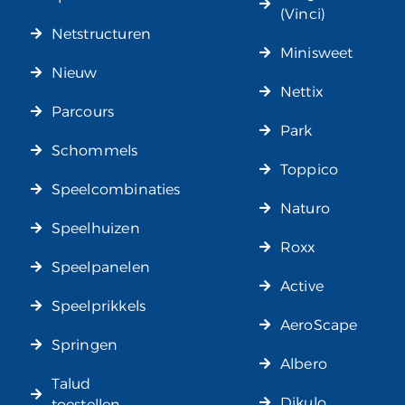
(Vinci)
Netstructuren
Minisweet
Nieuw
Nettix
Parcours
Park
Schommels
Toppico
Speelcombinaties
Naturo
Speelhuizen
Roxx
Speelpanelen
Active
Speelprikkels
AeroScape
Springen
Albero
Talud
Dikulo
toestellen