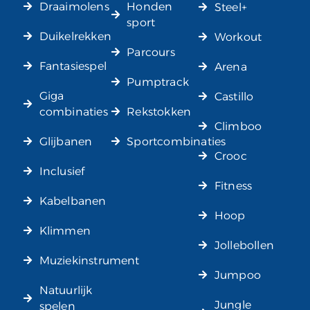
Draaimolens
Honden
Steel+
sport
Duikelrekken
Workout
Parcours
Fantasiespel
Arena
Pumptrack
Giga
Castillo
combinaties
Rekstokken
Climboo
Glijbanen
Sportcombinaties
Crooc
Inclusief
Fitness
Kabelbanen
Hoop
Klimmen
Jollebollen
Muziekinstrument
Jumpoo
Natuurlijk
Jungle
spelen