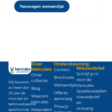
Toevoegen wensenlijst
Over
Ondersteuning
Nieuwsbrief
Hercules
Contact
Schrijf je in
Onze
Brochures
voor de
collectie
Wij bouwen
Wensenlijst
Hercules
al meer dan
Blog
Speeltoestellen
Offerte
25 jaar de
Waarom
nieuwsbrief
mooiste en
aanvraag
Hercules
en
betrouwbaarste
Privacy-
ontvang
speelruimte
Materialen