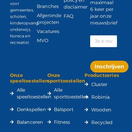
policy en
maximaal
voor
Branches
disclaimer
6 keer per
gemeentes,
Afgeronde
FAQ
jaar onze
scholen,
projecten
nieuwsbrief
kinderopvang,
onderwijs,
Vacatures
horeca en
MVO
recreatie!
Inschrijven
Onze
Onze
Productseries
Alternative:
speeltoestellen
sporttoestellen
Cluster
Alle
Alle
speeltoestellen
sporttoestellen
Robinia
Denkspellen
Balsport
Wooden
Balanceren
Fitness
Recycled