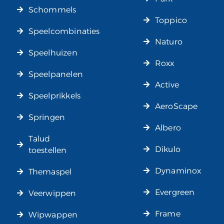
Schommels
Toppico
Speelcombinaties
Naturo
Speelhuizen
Roxx
Speelpanelen
Active
Speelprikkels
AeroScape
Springen
Albero
Talud
Dikulo
toestellen
Dynaminox
Themaspel
Evergreen
Veerwippen
Frame
Wipwappen