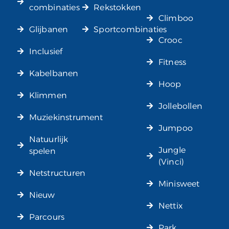
combinaties
Rekstokken
Climboo
Glijbanen
Sportcombinaties
Crooc
Inclusief
Fitness
Kabelbanen
Hoop
Klimmen
Jollebollen
Muziekinstrument
Jumpoo
Natuurlijk
Jungle
spelen
(Vinci)
Netstructuren
Minisweet
Nieuw
Nettix
Parcours
Park