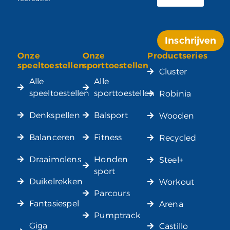
Inschrijven
Onze
Onze
Productseries
Alternative:
speeltoestellen
sporttoestellen
Cluster
Alle
Alle
speeltoestellen
sporttoestellen
Robinia
Denkspellen
Balsport
Wooden
Balanceren
Fitness
Recycled
Draaimolens
Honden
Steel+
sport
Duikelrekken
Workout
Parcours
Fantasiespel
Arena
Pumptrack
Giga
Castillo