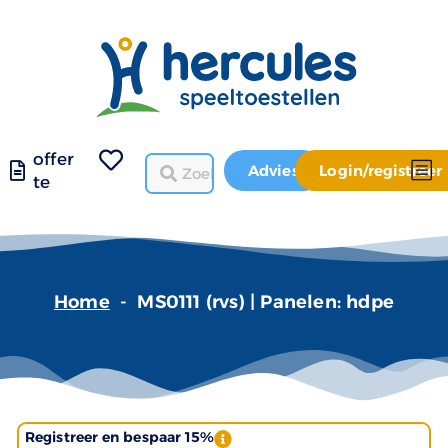
offer
Advies
Login/registreer
te
Home
-
MS0111 (rvs) | Panelen: hdpe
Registreer en bespaar 15%