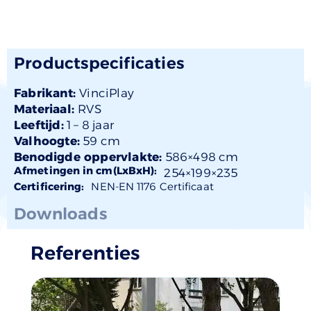
Productspecificaties
Fabrikant:
VinciPlay
Materiaal:
RVS
Leeftijd:
1 –
8 jaar
Valhoogte:
59 cm
Benodigde oppervlakte:
586×498 cm
Afmetingen in cm(LxBxH):
254×
199
×235
Certificering:
NEN-EN 1176 Certificaat
Downloads
Referenties