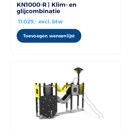
KN1000-R | Klim- en
glijcombinatie
11.029
,- excl. btw
Toevoegen wensenlijst