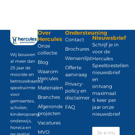
Over
Ondersteuning
Nieuwsbrief
Hercules
Contact
Schrijf je in
Onze
Brochures
voor de
collectie
Wij bouwen
Wensenlijst
Hercules
al meer dan
Blog
Speeltoestellen
Offerte
25 jaar de
Waarom
nieuwsbrief
mooiste en
aanvraag
Hercules
en
betrouwbaarste
Privacy-
ontvang
speelruimte
Materialen
policy en
maximaal
voor
Branches
disclaimer
6 keer per
gemeentes,
Afgeronde
FAQ
jaar onze
scholen,
projecten
nieuwsbrief
kinderopvang,
onderwijs,
Vacatures
horeca en
MVO
recreatie!