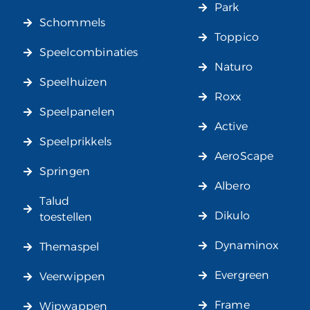
Park
Schommels
Toppico
Speelcombinaties
Naturo
Speelhuizen
Roxx
Speelpanelen
Active
Speelprikkels
AeroScape
Springen
Albero
Talud
Dikulo
toestellen
Dynaminox
Themaspel
Evergreen
Veerwippen
Frame
Wipwappen