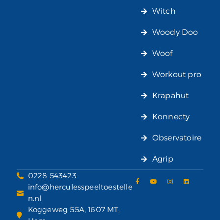
Witch
Woody Doo
Woof
Workout pro
Krapahut
Konnecty
Observatoire
Agrip
0228 543423
info@herculesspeeltoestelle
n.nl
Koggeweg 55A, 1607 MT,