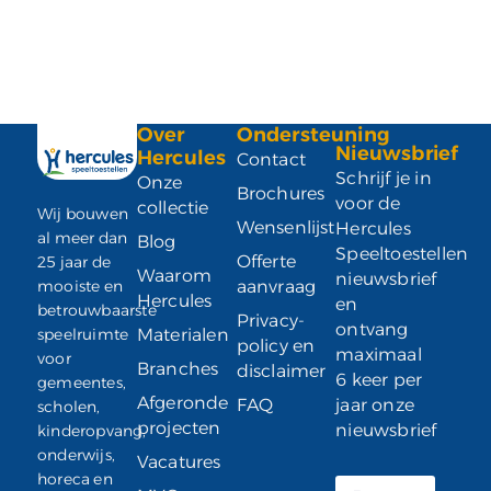
Over
Ondersteuning
Nieuwsbrief
Hercules
Contact
Schrijf je in
Onze
Brochures
voor de
collectie
Wij bouwen
Wensenlijst
Hercules
al meer dan
Blog
Speeltoestellen
Offerte
25 jaar de
Waarom
nieuwsbrief
mooiste en
aanvraag
Hercules
en
betrouwbaarste
Privacy-
ontvang
speelruimte
Materialen
policy en
maximaal
voor
Branches
disclaimer
6 keer per
gemeentes,
Afgeronde
FAQ
jaar onze
scholen,
projecten
nieuwsbrief
kinderopvang,
onderwijs,
Vacatures
horeca en