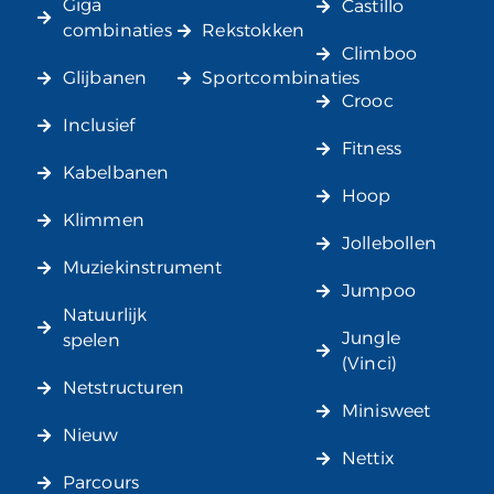
Giga
Castillo
combinaties
Rekstokken
Climboo
Glijbanen
Sportcombinaties
Crooc
Inclusief
Fitness
Kabelbanen
Hoop
Klimmen
Jollebollen
Muziekinstrument
Jumpoo
Natuurlijk
Jungle
spelen
(Vinci)
Netstructuren
Minisweet
Nieuw
Nettix
Parcours