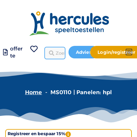
offer
Advies
Login/registreer
te
Home
-
MS0110 | Panelen: hpl
Registreer en bespaar 15%