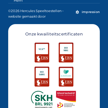
Hem
©2026 Hercules Speeltoestellen –
impression
website gemaakt door
Onze kwailiteitscertificaten