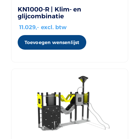
KN1000-R | Klim- en
glijcombinatie
11.029
,- excl. btw
Toevoegen wensenlijst