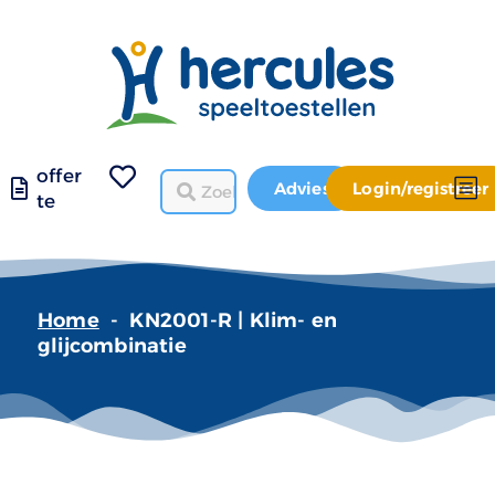
offer
Advies
Login/registreer
te
Home
-
KN2001-R | Klim- en
glijcombinatie