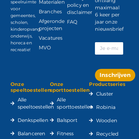
ontvang
speelruimte
Materialen
policy en
maximaal
voor
Branches
disclaimer
6 keer per
gemeentes,
Afgeronde
FAQ
jaar onze
scholen,
projecten
nieuwsbrief
kinderopvang,
onderwijs,
Vacatures
horeca en
MVO
recreatie!
Inschrijven
Onze
Onze
Productseries
Alternative:
speeltoestellen
sporttoestellen
Cluster
Alle
Alle
speeltoestellen
sporttoestellen
Robinia
Denkspellen
Balsport
Wooden
Balanceren
Fitness
Recycled