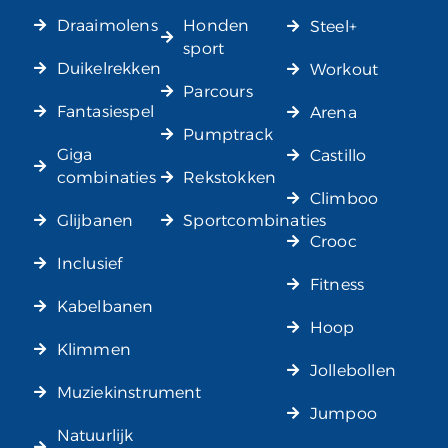
Draaimolens
Honden
Steel+
sport
Duikelrekken
Workout
Parcours
Fantasiespel
Arena
Pumptrack
Giga
Castillo
combinaties
Rekstokken
Climboo
Glijbanen
Sportcombinaties
Crooc
Inclusief
Fitness
Kabelbanen
Hoop
Klimmen
Jollebollen
Muziekinstrument
Jumpoo
Natuurlijk