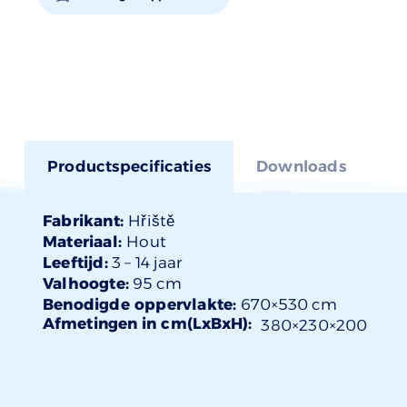
Productspecificaties
Downloads
Fabrikant:
Hřiště
Materiaal:
Hout
Leeftijd:
3 –
14 jaar
Valhoogte:
95 cm
Benodigde oppervlakte:
670×530 cm
Afmetingen in cm(LxBxH):
380×
230
×200