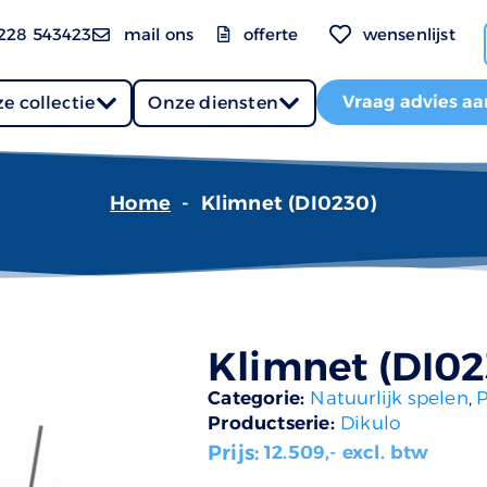
228 543423
mail ons
offerte
wensenlijst
Vraag advies aa
e collectie
Onze diensten
Home
-
Klimnet (DI0230)
Klimnet (DI02
Categorie:
Natuurlijk spelen
,
P
Productserie:
Dikulo
Prijs:
12.509
,- excl. btw