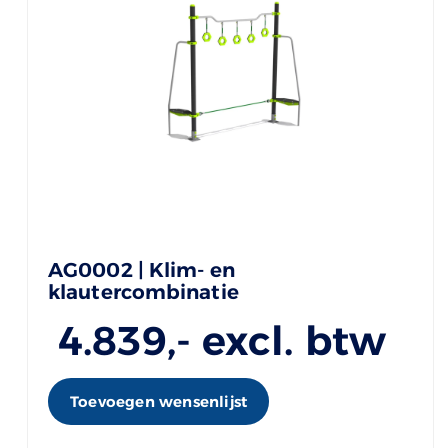
AG0002 | Klim- en
klautercombinatie
4.839
,- excl. btw
Toevoegen wensenlijst