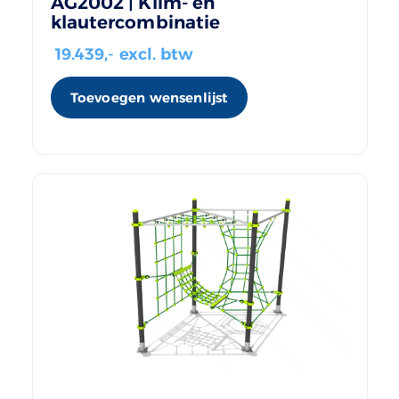
AG2002 | Klim- en
klautercombinatie
19.439
,- excl. btw
Toevoegen wensenlijst