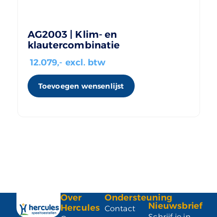
AG2003 | Klim- en
klautercombinatie
12.079
,- excl. btw
Toevoegen wensenlijst
Over
Ondersteuning
Nieuwsbrief
Hercules
Contact
Schrijf je in