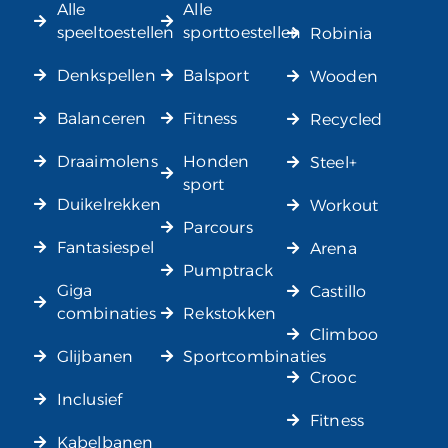
Alle
Alle
speeltoestellen
sporttoestellen
Robinia
Denkspellen
Balsport
Wooden
Balanceren
Fitness
Recycled
Draaimolens
Honden
Steel+
sport
Duikelrekken
Workout
Parcours
Fantasiespel
Arena
Pumptrack
Giga
Castillo
combinaties
Rekstokken
Climboo
Glijbanen
Sportcombinaties
Crooc
Inclusief
Fitness
Kabelbanen