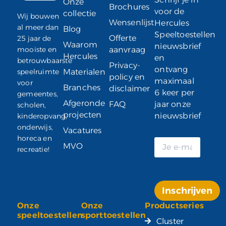
Onze
Brochures
voor de
collectie
Wij bouwen
Wensenlijst
Hercules
al meer dan
Blog
Speeltoestellen
Offerte
25 jaar de
Waarom
nieuwsbrief
mooiste en
aanvraag
Hercules
en
betrouwbaarste
Privacy-
ontvang
speelruimte
Materialen
policy en
maximaal
voor
Branches
disclaimer
6 keer per
gemeentes,
Afgeronde
FAQ
jaar onze
scholen,
projecten
nieuwsbrief
kinderopvang,
onderwijs,
Vacatures
horeca en
MVO
recreatie!
Inschrijven
Onze
Onze
Productseries
Alternative:
speeltoestellen
sporttoestellen
Cluster