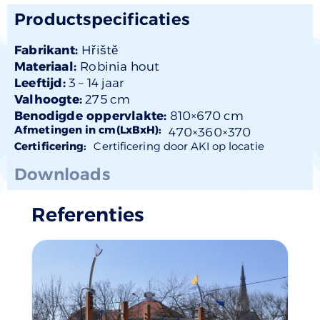
Productspecificaties
Fabrikant:
Hřiště
Materiaal:
Robinia hout
Leeftijd:
3 –
14 jaar
Valhoogte:
275 cm
Benodigde oppervlakte:
810×670 cm
Afmetingen in cm(LxBxH):
470×
360
×370
Certificering:
Certificering door AKI op locatie
Downloads
Referenties