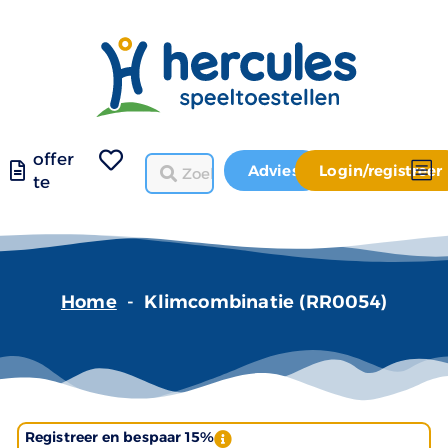
offer
Advies
Login/registreer
te
Home
-
Klimcombinatie (RR0054)
Registreer en bespaar 15%