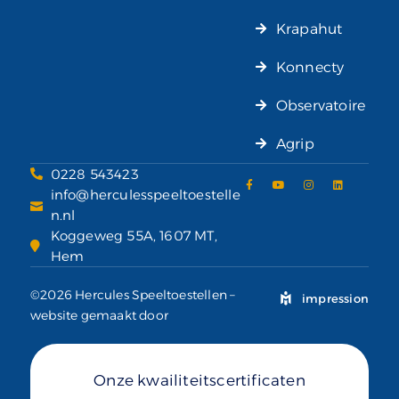
Krapahut
Konnecty
Observatoire
Agrip
0228 543423
info@herculesspeeltoestelle
n.nl
Koggeweg 55A, 1607 MT,
Hem
©2026 Hercules Speeltoestellen –
impression
website gemaakt door
Onze kwailiteitscertificaten