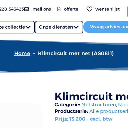
228 543423
mail ons
offerte
wensenlijst
Vraag advies aa
e collectie
Onze diensten
Home
-
Klimcircuit met net (AS0811)
Klimcircuit m
Categorie:
Netstructuren
,
Nie
Productserie:
Alle productser
Prijs:
13.200
,- excl. btw