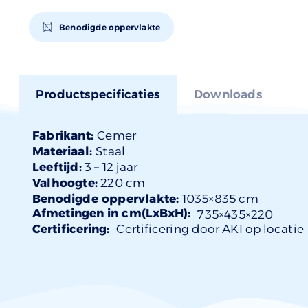
Benodigde oppervlakte
Productspecificaties
Downloads
Fabrikant:
Cemer
Materiaal:
Staal
Leeftijd:
3 –
12 jaar
Valhoogte:
220 cm
Benodigde oppervlakte:
1035×835 cm
Afmetingen in cm(LxBxH):
735×
435
×220
Certificering:
Certificering door AKI op locatie