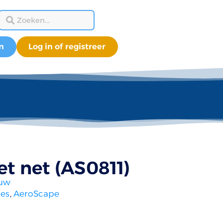
n
Log in of registreer
et net (AS0811)
uw
ies
,
AeroScape