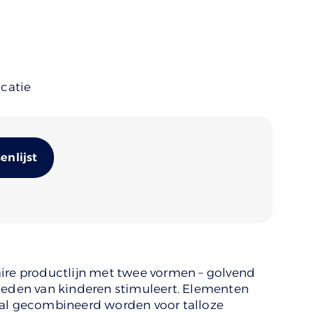
ocatie
Alternative:
nlijst
aire productlijn met twee vormen – golvend
gheden van kinderen stimuleert. Elementen
aal gecombineerd worden voor talloze